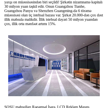
yaxşı on müəssisəsindən biri seçildi! Şirkətin nizamnamə kapitalı
30 milyon yuan təşkil edir. Onun Guangzhou Tianhe,
Guangzhou Panyu və Shenzhen Guangming-də 6 törəmə
müəssisəsi olan üç istehsal bazası var. Şirkət 20.000-dən çox dəst
illik məhsula malikdir. İllik istehsal dəyəri 50 milyon yuandan
çox, illik orta mənfəət artımı 15%
.
SOSU məhsulları Rəqəmsal İşarə, LCD Reklam Maşını,