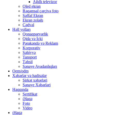
Ağıllı televizor
Oled ekran
Rəqəmsal çərçivə foto
Şəffaf Ekran
Ekran zolağı
Cədvəl
Həll yolları
Qonaqpərvərlik
Qida və İçki
Pərakəndə və Reklam
Korporativ
Səhiyyə
Tansport
Təhsil
Sənaye Avadanlıqları
Oem/odm
Xəbərlər və hadisələr
Şirkət xəbərləri
Sənaye Xəbərləri
Haqqında
Sertifikat
Əlaqə
Foto
Video
Əlaqə