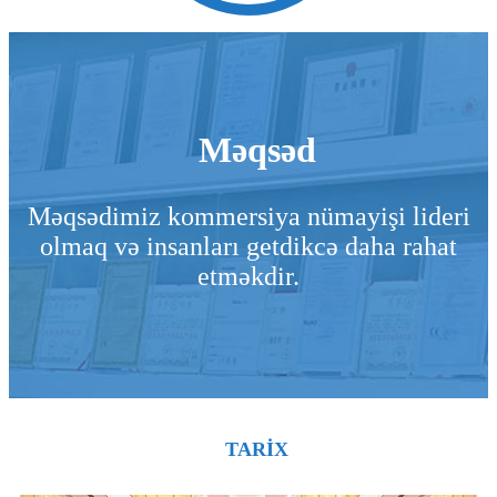
Məqsəd
Məqsədimiz kommersiya nümayişi lideri
olmaq və insanları getdikcə daha rahat
etməkdir.
TARİX