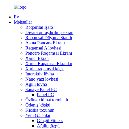
Ev
Məhsullar
Rəqəmsal İşarə
Divara quraşdırılmış ekran
Rəqəmsal Döşəmə Standı
Asma Pəncərə Ekranı
Rəqəmsal A lövhəsi
Pəncərə Rəqəmsal Ekranı
Xarici Ekran
Xarici Rəqəmsal Ekranlar
Xarici rəqəmsal köşk
İnteraktiv lövhə
Nano yazı lövhəsi
Ağıllı lövhə
Sənaye Panel PC
Panel PC
Özünə xidmət terminalı
Ödəniş köşkü
Kioska toxunun
Yeni Gələnlər
Güzgü Fitness
Ağıllı güzgü