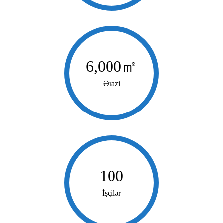
6,000
㎡
Ərazi
100
İşçilər