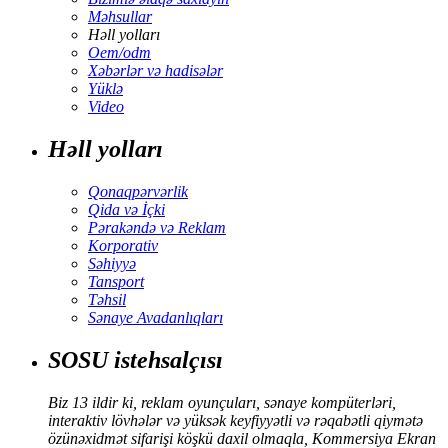
Məhsullar
Həll yolları
Oem/odm
Xəbərlər və hadisələr
Yüklə
Video
Həll yolları
Qonaqpərvərlik
Qida və İçki
Pərakəndə və Reklam
Korporativ
Səhiyyə
Tansport
Təhsil
Sənaye Avadanlıqları
SOSU istehsalçısı
Biz 13 ildir ki, reklam oyunçuları, sənaye kompüterləri,
interaktiv lövhələr və yüksək keyfiyyətli və rəqabətli qiymətə
özünəxidmət sifarişi köşkü daxil olmaqla, Kommersiya Ekran