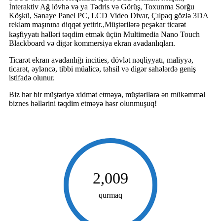
İnteraktiv Ağ lövhə və ya Tədris və Görüş, Toxunma Sorğu
Köşkü, Sənaye Panel PC, LCD Video Divar, Çılpaq gözlə 3DA
reklam maşınına diqqət yetirir.
Müştərilərə peşəkar ticarət
,
kəşfiyyatı həlləri təqdim etmək üçün Multimedia Nano Touch
Blackboard və digər kommersiya ekran avadanlıqları.
Ticarət ekran avadanlığı incities, dövlət nəqliyyatı, maliyyə,
ticarət, əyləncə, tibbi müalicə, təhsil və digər sahələrdə geniş
istifadə olunur.
Biz hər bir müştəriyə xidmət etməyə, müştərilərə ən mükəmməl
biznes həllərini təqdim etməyə həsr olunmuşuq!
2,009
qurmaq