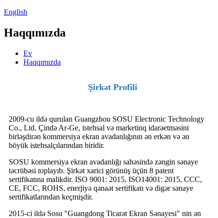
English
Haqqımızda
Ev
Haqqımızda
Şirkət Profili
2009-cu ildə qurulan Guangzhou SOSU Electronic Technology
Co., Ltd. Çində Ar-Ge, istehsal və marketinq idarəetməsini
birləşdirən kommersiya ekran avadanlığının ən erkən və ən
böyük istehsalçılarından biridir.
SOSU kommersiya ekran avadanlığı sahəsində zəngin sənaye
təcrübəsi toplayıb. Şirkət xarici görünüş üçün 8 patent
sertifikatına malikdir. ISO 9001: 2015, ISO14001: 2015, CCC,
CE, FCC, ROHS, enerjiyə qənaət sertifikatı və digər sənaye
sertifikatlarından keçmişdir.
2015-ci ildə Sosu "Guangdong Ticarət Ekran Sənayesi" nin ən