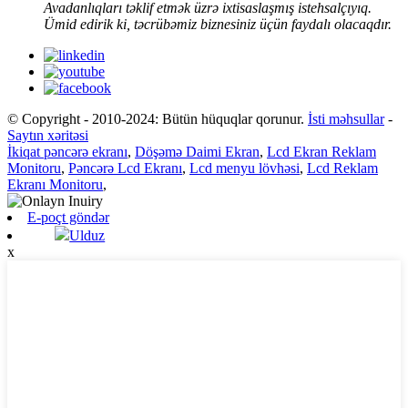
Avadanlıqları təklif etmək üzrə ixtisaslaşmış istehsalçıyıq.
Ümid edirik ki, təcrübəmiz biznesiniz üçün faydalı olacaqdır.
© Copyright - 2010-2024: Bütün hüquqlar qorunur.
İsti məhsullar
-
Saytın xəritəsi
İkiqat pəncərə ekranı
,
Döşəmə Daimi Ekran
,
Lcd Ekran Reklam
Monitoru
,
Pəncərə Lcd Ekranı
,
Lcd menyu lövhəsi
,
Lcd Reklam
Ekranı Monitoru
,
E-poçt göndər
Ulduz
x