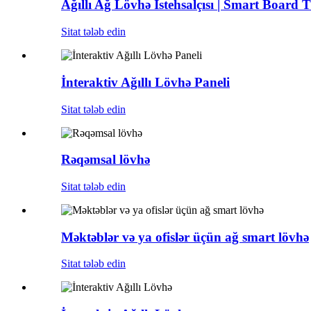
Ağıllı Ağ Lövhə İstehsalçısı | Smart Board T
Sitat tələb edin
İnteraktiv Ağıllı Lövhə Paneli
Sitat tələb edin
Rəqəmsal lövhə
Sitat tələb edin
Məktəblər və ya ofislər üçün ağ smart lövhə
Sitat tələb edin