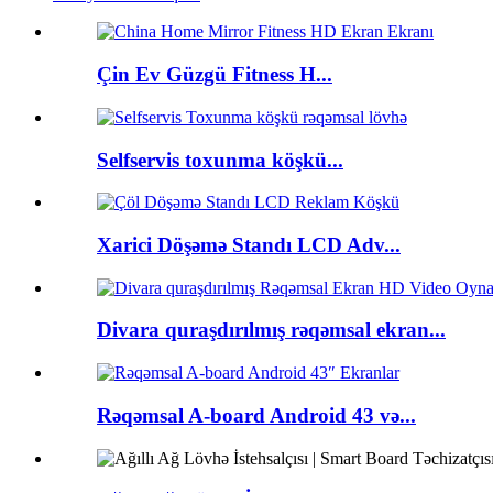
Çin Ev Güzgü Fitness H...
Selfservis toxunma köşkü...
Xarici Döşəmə Standı LCD Adv...
Divara quraşdırılmış rəqəmsal ekran...
Rəqəmsal A-board Android 43 və...