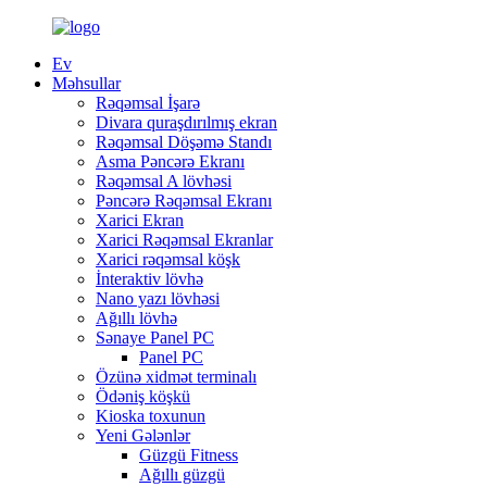
Ev
Məhsullar
Rəqəmsal İşarə
Divara quraşdırılmış ekran
Rəqəmsal Döşəmə Standı
Asma Pəncərə Ekranı
Rəqəmsal A lövhəsi
Pəncərə Rəqəmsal Ekranı
Xarici Ekran
Xarici Rəqəmsal Ekranlar
Xarici rəqəmsal köşk
İnteraktiv lövhə
Nano yazı lövhəsi
Ağıllı lövhə
Sənaye Panel PC
Panel PC
Özünə xidmət terminalı
Ödəniş köşkü
Kioska toxunun
Yeni Gələnlər
Güzgü Fitness
Ağıllı güzgü