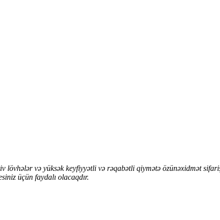
ktiv lövhələr və yüksək keyfiyyətli və rəqabətli qiymətə özünəxidmət sif
esiniz üçün faydalı olacaqdır.