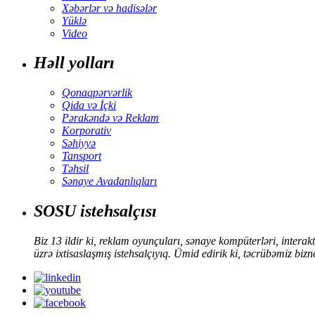
Xəbərlər və hadisələr
Yüklə
Video
Həll yolları
Qonaqpərvərlik
Qida və İçki
Pərakəndə və Reklam
Korporativ
Səhiyyə
Tansport
Təhsil
Sənaye Avadanlıqları
SOSU istehsalçısı
Biz 13 ildir ki, reklam oyunçuları, sənaye kompüterləri, intera
üzrə ixtisaslaşmış istehsalçıyıq. Ümid edirik ki, təcrübəmiz bizn