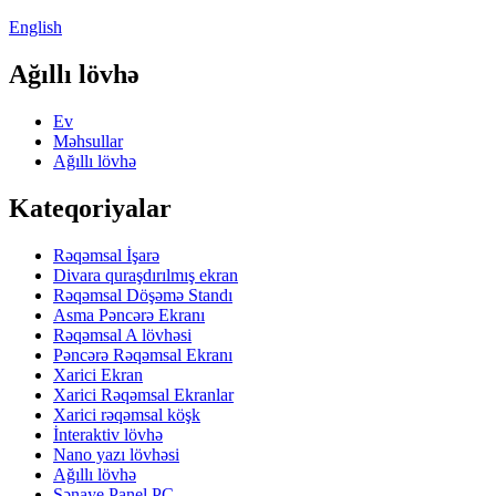
English
Ağıllı lövhə
Ev
Məhsullar
Ağıllı lövhə
Kateqoriyalar
Rəqəmsal İşarə
Divara quraşdırılmış ekran
Rəqəmsal Döşəmə Standı
Asma Pəncərə Ekranı
Rəqəmsal A lövhəsi
Pəncərə Rəqəmsal Ekranı
Xarici Ekran
Xarici Rəqəmsal Ekranlar
Xarici rəqəmsal köşk
İnteraktiv lövhə
Nano yazı lövhəsi
Ağıllı lövhə
Sənaye Panel PC