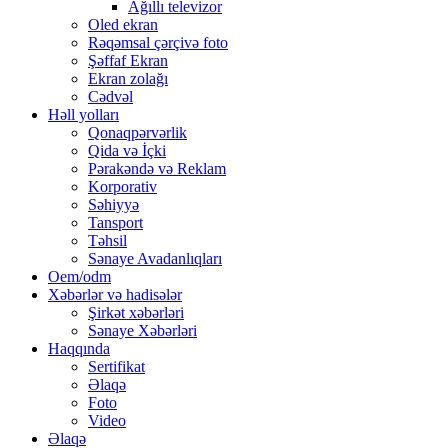
Ağıllı televizor
Oled ekran
Rəqəmsal çərçivə foto
Şəffaf Ekran
Ekran zolağı
Cədvəl
Həll yolları
Qonaqpərvərlik
Qida və İçki
Pərakəndə və Reklam
Korporativ
Səhiyyə
Tansport
Təhsil
Sənaye Avadanlıqları
Oem/odm
Xəbərlər və hadisələr
Şirkət xəbərləri
Sənaye Xəbərləri
Haqqında
Sertifikat
Əlaqə
Foto
Video
Əlaqə