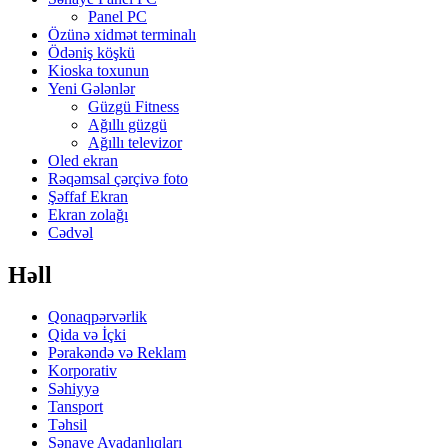
Panel PC
Özünə xidmət terminalı
Ödəniş köşkü
Kioska toxunun
Yeni Gələnlər
Güzgü Fitness
Ağıllı güzgü
Ağıllı televizor
Oled ekran
Rəqəmsal çərçivə foto
Şəffaf Ekran
Ekran zolağı
Cədvəl
Həll
Qonaqpərvərlik
Qida və İçki
Pərakəndə və Reklam
Korporativ
Səhiyyə
Tansport
Təhsil
Sənaye Avadanlıqları