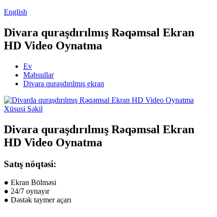
English
Divara quraşdırılmış Rəqəmsal Ekran
HD Video Oynatma
Ev
Məhsullar
Divara quraşdırılmış ekran
Divara quraşdırılmış Rəqəmsal Ekran
HD Video Oynatma
Satış nöqtəsi:
● Ekran Bölməsi
● 24/7 oynayır
● Dəstək taymer açarı