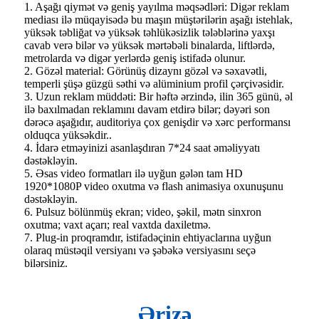
1. Aşağı qiymət və geniş yayılma məqsədləri: Digər reklam
mediası ilə müqayisədə bu maşın müştərilərin aşağı istehlak,
yüksək təbliğat və yüksək təhlükəsizlik tələblərinə yaxşı
cavab verə bilər və yüksək mərtəbəli binalarda, liftlərdə,
metrolarda və digər yerlərdə geniş istifadə olunur.
2. Gözəl material: Görünüş dizaynı gözəl və səxavətli,
temperli şüşə güzgü səthi və alüminium profil çərçivəsidir.
3. Uzun reklam müddəti: Bir həftə ərzində, ilin 365 günü, əl
ilə baxılmadan reklamını davam etdirə bilər; dəyəri son
dərəcə aşağıdır, auditoriya çox genişdir və xərc performansı
olduqca yüksəkdir..
4. İdarə etməyinizi asanlaşdıran 7*24 saat əməliyyatı
dəstəkləyin.
5. Əsas video formatları ilə uyğun gələn tam HD
1920*1080P video oxutma və flash animasiya oxunuşunu
dəstəkləyin.
6. Pulsuz bölünmüş ekran; video, şəkil, mətn sinxron
oxutma; vaxt açarı; real vaxtda daxiletmə.
7. Plug-in proqramdır, istifadəçinin ehtiyaclarına uyğun
olaraq müstəqil versiyanı və şəbəkə versiyasını seçə
bilərsiniz.
Ərizə