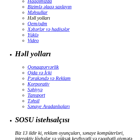
Haqqımızda
Bizimlə əlaqə saxlayın
Məhsullar
Həll yolları
Oem/odm
Xəbərlər və hadisələr
Yüklə
Video
Həll yolları
Qonaqpərvərlik
Qida və İçki
Pərakəndə və Reklam
Korporativ
Səhiyyə
Tansport
Təhsil
Sənaye Avadanlıqları
SOSU istehsalçısı
Biz 13 ildir ki, reklam oyunçuları, sənaye kompüterləri,
interaktiv lövhələr və yüksək keyfiyyətli və rəqabətli qiymətə