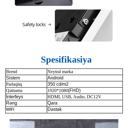
Spesifikasiya
Brend
Neytral marka
Sistem
Android
Parlaqlıq
350 cd/m2
Qətnamə
1920*1080
(FHD)
İnterfeys
HDMI, USB, Audio, DC12V
Rəng
Qara
Dəstək
WIFI