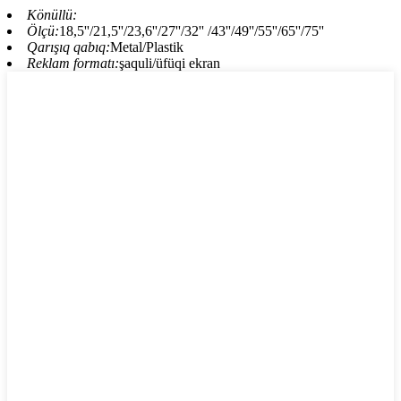
Könüllü:
Ölçü:
18,5''/21,5''/23,6''/27''/32'' /43''/49''/55''/65''/75''
Qarışıq qabıq:
Metal/Plastik
Reklam formatı:
şaquli/üfüqi ekran