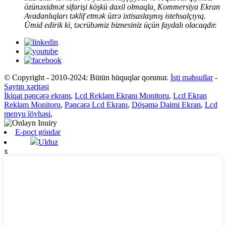
özünəxidmət sifarişi köşkü daxil olmaqla, Kommersiya Ekran
Avadanlıqları təklif etmək üzrə ixtisaslaşmış istehsalçıyıq.
Ümid edirik ki, təcrübəmiz biznesiniz üçün faydalı olacaqdır.
© Copyright - 2010-2024: Bütün hüquqlar qorunur.
İsti məhsullar
-
Saytın xəritəsi
İkiqat pəncərə ekranı
,
Lcd Reklam Ekranı Monitoru
,
Lcd Ekran
Reklam Monitoru
,
Pəncərə Lcd Ekranı
,
Döşəmə Daimi Ekran
,
Lcd
menyu lövhəsi
,
E-poçt göndər
Ulduz
x