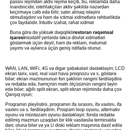
passiv rejimdən aktiv rejimə keçib, bu, reklamda daha
inandırıcıdır, istehlakçıları aktiv şəkildə nəzərdən
keçirməyə cəlb edə bilir, satın almaq istəyini
stimullaşdırır və həm də ictimai xidmətlərə rəhbərlikdə
çox faydalıdır. İntuitiv izahat, rahat xidmət
Buna görə də yüksək dəqiqlikli
restoran rəqəmsal
işarəsi
müxtəlif yerlərdə təkcə dövlət xidmətləri
göstərmək üçün deyil, həm də reklam, məlumat
yayımı və əyləncə üçün geniş istifadə olunur.
WAN, LAN, WiFi, 4G və digər şəbəkələri dəstəkləyin; LCD
ekran tarix, vaxt, real vaxt hava proqnozu və s. göstərə
bilər; ekran məzmununun fon şəklinin rəngini fərdiləşdirə
və redaktə edə, həmçinin mətn ölçüsünün rəngini təyin
edə bilər; ağıllı split ekran, split ekran rejimində daha çox
Qarışıq oyun;
Proqramın pleylistini, proqramın ifa sırasını, ifa vaxtını, ifa
vaxtını və s. fərdiləşdirin. Proqram loop oyunu, alternativ
oyunu və müntəzəm oyunu dəstəkləyir; fonda redaktə
edilmiş məzmun uzaqdan bir klik vasitəsilə terminalda
dərc oluna bilər və ya U diski reklam maşınına daxil edilə