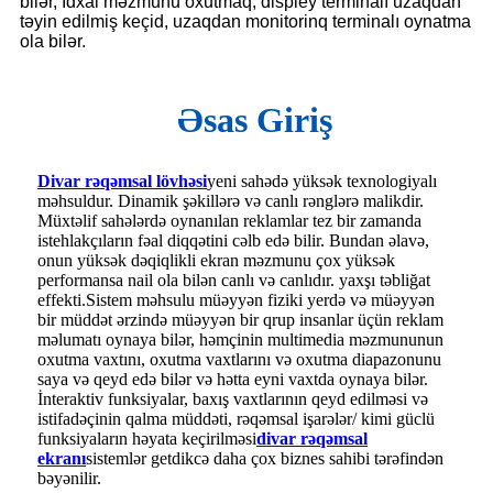
bilər, İdxal məzmunu oxutmaq; displey terminalı uzaqdan
təyin edilmiş keçid, uzaqdan monitorinq terminalı oynatma
ola bilər.
Əsas Giriş
Divar rəqəmsal lövhəsi
yeni sahədə yüksək texnologiyalı
məhsuldur. Dinamik şəkillərə və canlı rənglərə malikdir.
Müxtəlif sahələrdə oynanılan reklamlar tez bir zamanda
istehlakçıların fəal diqqətini cəlb edə bilir. Bundan əlavə,
onun yüksək dəqiqlikli ekran məzmunu çox yüksək
performansa nail ola bilən canlı və canlıdır. yaxşı təbliğat
effekti.Sistem məhsulu müəyyən fiziki yerdə və müəyyən
bir müddət ərzində müəyyən bir qrup insanlar üçün reklam
məlumatı oynaya bilər, həmçinin multimedia məzmununun
oxutma vaxtını, oxutma vaxtlarını və oxutma diapazonunu
saya və qeyd edə bilər və hətta eyni vaxtda oynaya bilər.
İnteraktiv funksiyalar, baxış vaxtlarının qeyd edilməsi və
istifadəçinin qalma müddəti, rəqəmsal işarələr/ kimi güclü
funksiyaların həyata keçirilməsi
divar rəqəmsal
ekranı
sistemlər getdikcə daha çox biznes sahibi tərəfindən
bəyənilir.