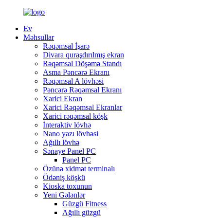
Ev
Məhsullar
Rəqəmsal İşarə
Divara quraşdırılmış ekran
Rəqəmsal Döşəmə Standı
Asma Pəncərə Ekranı
Rəqəmsal A lövhəsi
Pəncərə Rəqəmsal Ekranı
Xarici Ekran
Xarici Rəqəmsal Ekranlar
Xarici rəqəmsal köşk
İnteraktiv lövhə
Nano yazı lövhəsi
Ağıllı lövhə
Sənaye Panel PC
Panel PC
Özünə xidmət terminalı
Ödəniş köşkü
Kioska toxunun
Yeni Gələnlər
Güzgü Fitness
Ağıllı güzgü