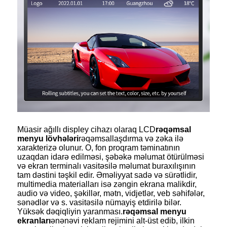
Müasir ağıllı displey cihazı olaraq LCD
rəqəmsal
menyu lövhələri
rəqəmsallaşdırma və zəka ilə
xarakterizə olunur. O, fon proqram təminatının
uzaqdan idarə edilməsi, şəbəkə məlumat ötürülməsi
və ekran terminalı vasitəsilə məlumat buraxılışının
tam dəstini təşkil edir. Əməliyyat sadə və sürətlidir,
multimedia materialları isə zəngin ekrana malikdir,
audio və video, şəkillər, mətn, vidjetlər, veb səhifələr,
sənədlər və s. vasitəsilə nümayiş etdirilə bilər.
Yüksək dəqiqliyin yaranması.
rəqəmsal menyu
ekranları
ənənəvi reklam rejimini alt-üst edib, ilkin