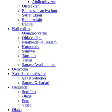
Ağıllı televizor
Oled ekran
Rəqəmsal çərçivə foto
Şəffaf Ekran
Ekran zolağı
Cədvəl
Həll yolları
Qonaqpərvərlik
Qida və İçki
Pərakəndə və Reklam
Korporativ
Səhiyyə
Tansport
Təhsil
Sənaye Avadanlıqları
Oem/odm
Xəbərlər və hadisələr
Şirkət xəbərləri
Sənaye Xəbərləri
Haqqında
Sertifikat
Əlaqə
Foto
Video
Əlaqə