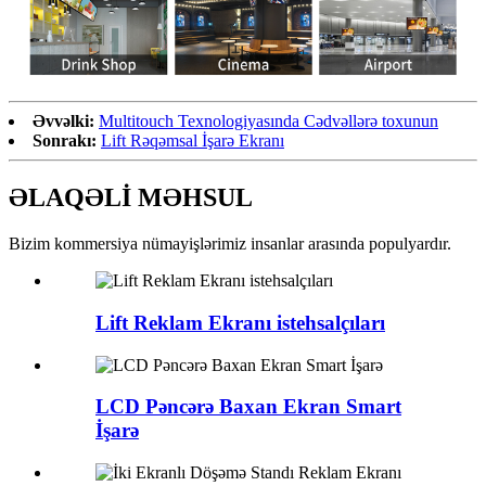
Əvvəlki:
Multitouch Texnologiyasında Cədvəllərə toxunun
Sonrakı:
Lift Rəqəmsal İşarə Ekranı
ƏLAQƏLİ MƏHSUL
Bizim kommersiya nümayişlərimiz insanlar arasında populyardır.
Lift Reklam Ekranı istehsalçıları
LCD Pəncərə Baxan Ekran Smart
İşarə