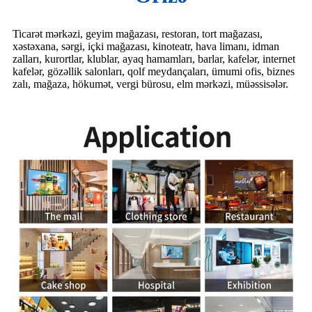
Ticarət mərkəzi, geyim mağazası, restoran, tort mağazası,
xəstəxana, sərgi, içki mağazası, kinoteatr, hava limanı, idman
zalları, kurortlar, klublar, ayaq hamamları, barlar, kafelər, internet
kafelər, gözəllik salonları, qolf meydançaları, ümumi ofis, biznes
zalı, mağaza, hökumət, vergi bürosu, elm mərkəzi, müəssisələr.