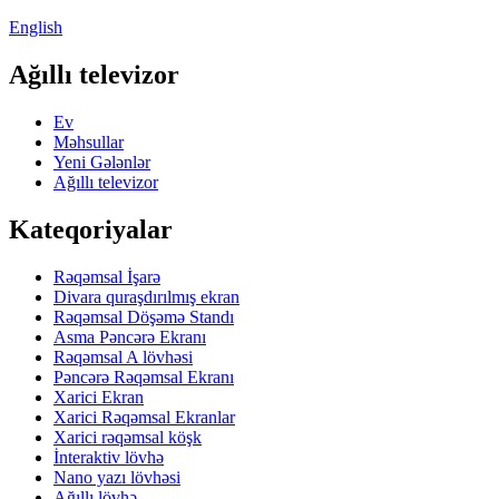
English
Ağıllı televizor
Ev
Məhsullar
Yeni Gələnlər
Ağıllı televizor
Kateqoriyalar
Rəqəmsal İşarə
Divara quraşdırılmış ekran
Rəqəmsal Döşəmə Standı
Asma Pəncərə Ekranı
Rəqəmsal A lövhəsi
Pəncərə Rəqəmsal Ekranı
Xarici Ekran
Xarici Rəqəmsal Ekranlar
Xarici rəqəmsal köşk
İnteraktiv lövhə
Nano yazı lövhəsi
Ağıllı lövhə