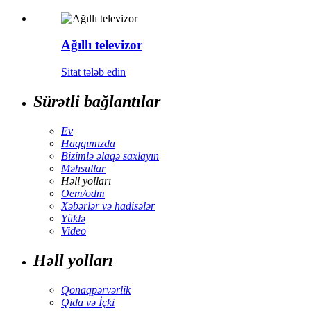
Ağıllı televizor
Sitat tələb edin
Sürətli bağlantılar
Ev
Haqqımızda
Bizimlə əlaqə saxlayın
Məhsullar
Həll yolları
Oem/odm
Xəbərlər və hadisələr
Yüklə
Video
Həll yolları
Qonaqpərvərlik
Qida və İçki