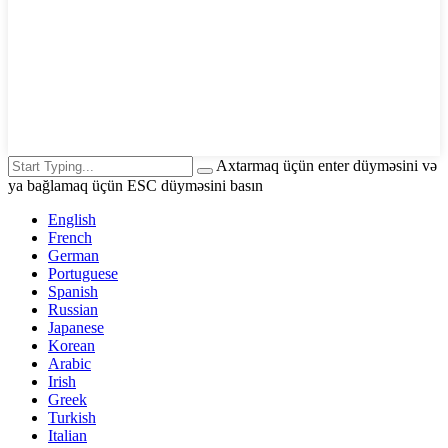
Axtarmaq üçün enter düyməsini və
ya bağlamaq üçün ESC düyməsini basın
English
French
German
Portuguese
Spanish
Russian
Japanese
Korean
Arabic
Irish
Greek
Turkish
Italian