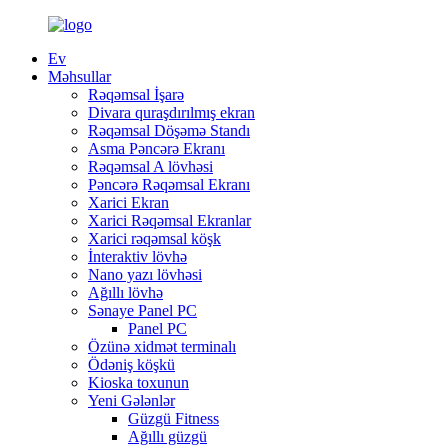
Ev
Məhsullar
Rəqəmsal İşarə
Divara quraşdırılmış ekran
Rəqəmsal Döşəmə Standı
Asma Pəncərə Ekranı
Rəqəmsal A lövhəsi
Pəncərə Rəqəmsal Ekranı
Xarici Ekran
Xarici Rəqəmsal Ekranlar
Xarici rəqəmsal köşk
İnteraktiv lövhə
Nano yazı lövhəsi
Ağıllı lövhə
Sənaye Panel PC
Panel PC
Özünə xidmət terminalı
Ödəniş köşkü
Kioska toxunun
Yeni Gələnlər
Güzgü Fitness
Ağıllı güzgü