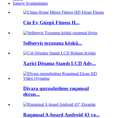
Sənaye Avadanlıqları
Çin Ev Güzgü Fitness H...
Selfservis toxunma köşkü...
Xarici Döşəmə Standı LCD Adv...
Divara quraşdırılmış rəqəmsal
ekran...
Rəqəmsal A-board Android 43 və...