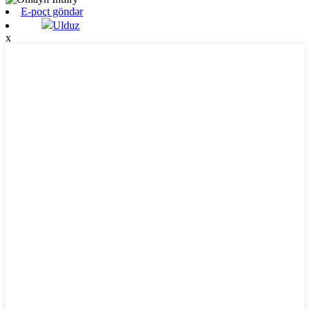
E-poçt göndər
Ulduz
x