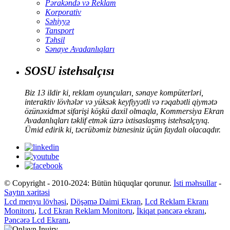
Pərakəndə və Reklam
Korporativ
Səhiyyə
Tansport
Təhsil
Sənaye Avadanlıqları
SOSU istehsalçısı
Biz 13 ildir ki, reklam oyunçuları, sənaye kompüterləri,
interaktiv lövhələr və yüksək keyfiyyətli və rəqabətli qiymətə
özünəxidmət sifarişi köşkü daxil olmaqla, Kommersiya Ekran
Avadanlıqları təklif etmək üzrə ixtisaslaşmış istehsalçıyıq.
Ümid edirik ki, təcrübəmiz biznesiniz üçün faydalı olacaqdır.
© Copyright - 2010-2024: Bütün hüquqlar qorunur.
İsti məhsullar
-
Saytın xəritəsi
Lcd menyu lövhəsi
,
Döşəmə Daimi Ekran
,
Lcd Reklam Ekranı
Monitoru
,
Lcd Ekran Reklam Monitoru
,
İkiqat pəncərə ekranı
,
Pəncərə Lcd Ekranı
,