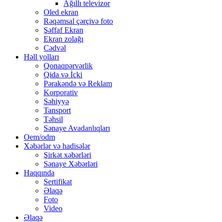
Ağıllı televizor
Oled ekran
Rəqəmsal çərçivə foto
Şəffaf Ekran
Ekran zolağı
Cədvəl
Həll yolları
Qonaqpərvərlik
Qida və İçki
Pərakəndə və Reklam
Korporativ
Səhiyyə
Tansport
Təhsil
Sənaye Avadanlıqları
Oem/odm
Xəbərlər və hadisələr
Şirkət xəbərləri
Sənaye Xəbərləri
Haqqında
Sertifikat
Əlaqə
Foto
Video
Əlaqə