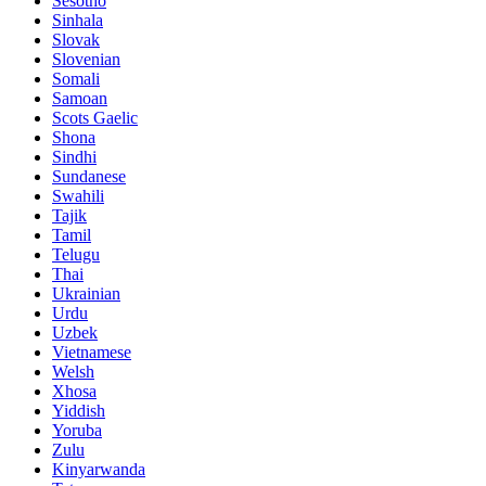
Sesotho
Sinhala
Slovak
Slovenian
Somali
Samoan
Scots Gaelic
Shona
Sindhi
Sundanese
Swahili
Tajik
Tamil
Telugu
Thai
Ukrainian
Urdu
Uzbek
Vietnamese
Welsh
Xhosa
Yiddish
Yoruba
Zulu
Kinyarwanda