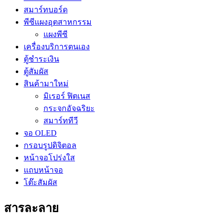
สมาร์ทบอร์ด
พีซีแผงอุตสาหกรรม
แผงพีซี
เครื่องบริการตนเอง
ตู้ชำระเงิน
ตู้สัมผัส
สินค้ามาใหม่
มิเรอร์ ฟิตเนส
กระจกอัจฉริยะ
สมาร์ททีวี
จอ OLED
กรอบรูปดิจิตอล
หน้าจอโปร่งใส
แถบหน้าจอ
โต๊ะสัมผัส
สารละลาย