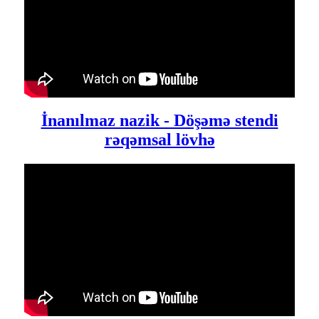
İnanılmaz nazik - Döşəmə stendi
rəqəmsal lövhə