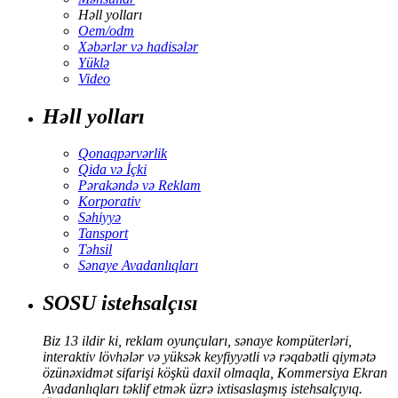
Həll yolları
Oem/odm
Xəbərlər və hadisələr
Yüklə
Video
Həll yolları
Qonaqpərvərlik
Qida və İçki
Pərakəndə və Reklam
Korporativ
Səhiyyə
Tansport
Təhsil
Sənaye Avadanlıqları
SOSU istehsalçısı
Biz 13 ildir ki, reklam oyunçuları, sənaye kompüterləri,
interaktiv lövhələr və yüksək keyfiyyətli və rəqabətli qiymətə
özünəxidmət sifarişi köşkü daxil olmaqla, Kommersiya Ekran
Avadanlıqları təklif etmək üzrə ixtisaslaşmış istehsalçıyıq.