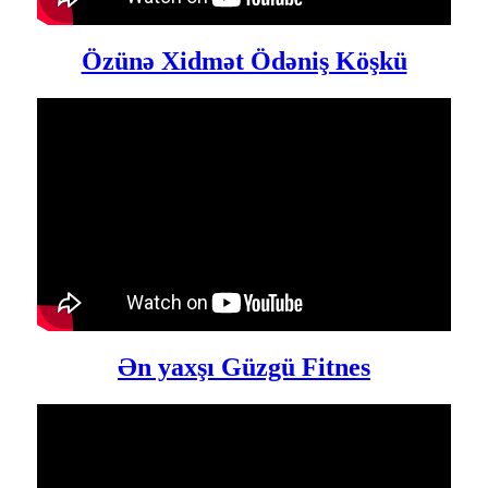
Özünə Xidmət Ödəniş Köşkü
Ən yaxşı Güzgü Fitnes