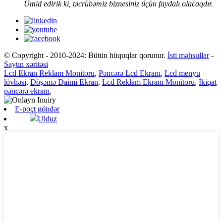
Ümid edirik ki, təcrübəmiz biznesiniz üçün faydalı olacaqdır.
© Copyright - 2010-2024: Bütün hüquqlar qorunur.
İsti məhsullar
-
Saytın xəritəsi
Lcd Ekran Reklam Monitoru
,
Pəncərə Lcd Ekranı
,
Lcd menyu
lövhəsi
,
Döşəmə Daimi Ekran
,
Lcd Reklam Ekranı Monitoru
,
İkiqat
pəncərə ekranı
,
E-poçt göndər
Ulduz
x