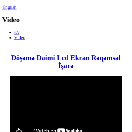
English
Video
Ev
Video
Döşəmə Daimi Lcd Ekran Rəqəmsal
İşarə