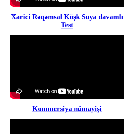
Xarici Rəqəmsal Köşk Suya davamlı
Test
Kommersiya nümayişi