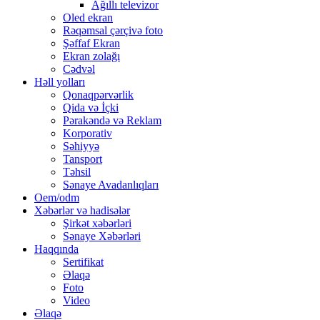
Ağıllı televizor
Oled ekran
Rəqəmsal çərçivə foto
Şəffaf Ekran
Ekran zolağı
Cədvəl
Həll yolları
Qonaqpərvərlik
Qida və İçki
Pərakəndə və Reklam
Korporativ
Səhiyyə
Tansport
Təhsil
Sənaye Avadanlıqları
Oem/odm
Xəbərlər və hadisələr
Şirkət xəbərləri
Sənaye Xəbərləri
Haqqında
Sertifikat
Əlaqə
Foto
Video
Əlaqə