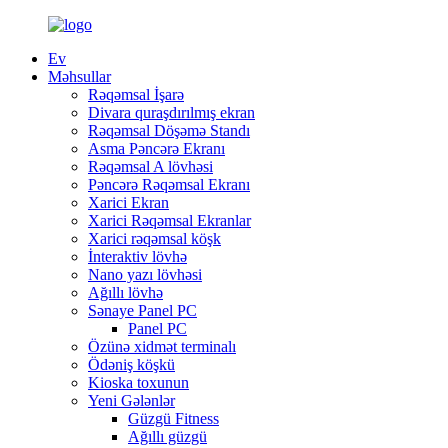
Ev
Məhsullar
Rəqəmsal İşarə
Divara quraşdırılmış ekran
Rəqəmsal Döşəmə Standı
Asma Pəncərə Ekranı
Rəqəmsal A lövhəsi
Pəncərə Rəqəmsal Ekranı
Xarici Ekran
Xarici Rəqəmsal Ekranlar
Xarici rəqəmsal köşk
İnteraktiv lövhə
Nano yazı lövhəsi
Ağıllı lövhə
Sənaye Panel PC
Panel PC
Özünə xidmət terminalı
Ödəniş köşkü
Kioska toxunun
Yeni Gələnlər
Güzgü Fitness
Ağıllı güzgü