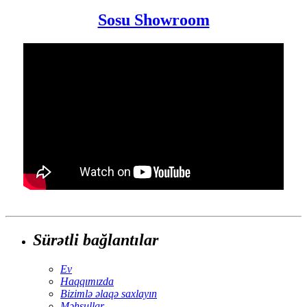
Sosu Showroom
Sürətli bağlantılar
Ev
Haqqımızda
Bizimlə əlaqə saxlayın
Məhsullar