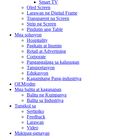
Smart TV
Oled Screen
Larawan ng Digital Frame
Transparent na Screen
Strip ng Screen
Pindutin ang Table
Mga solusyon
Hospitality
Pagkain at Inumin
Retail at Advertising
Corporate
Pangangalaga sa kalusugan
Tansportasyon
Edukasyon
Kagamitang Pang-industriya
OEM/odm
Mga balita at kaganapan
Balita ng Kumpanya
Balita sa Industriya
Tungkol sa
Sertipiko
Feedback
Larawan
Video
Makipag-ugnayan