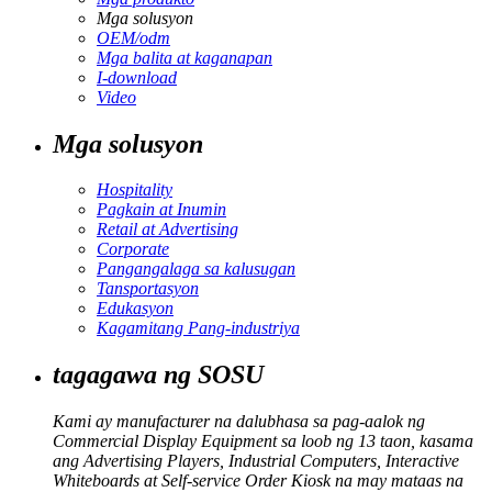
Mga solusyon
OEM/odm
Mga balita at kaganapan
I-download
Video
Mga solusyon
Hospitality
Pagkain at Inumin
Retail at Advertising
Corporate
Pangangalaga sa kalusugan
Tansportasyon
Edukasyon
Kagamitang Pang-industriya
tagagawa ng SOSU
Kami ay manufacturer na dalubhasa sa pag-aalok ng
Commercial Display Equipment sa loob ng 13 taon, kasama
ang Advertising Players, Industrial Computers, Interactive
Whiteboards at Self-service Order Kiosk na may mataas na