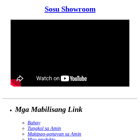
Sosu Showroom
Mga Mabilisang Link
Bahay
Tungkol sa Amin
Makipag-ugnayan sa Amin
Mga produkto