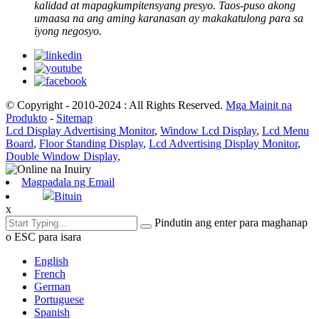
kalidad at mapagkumpitensyang presyo. Taos-puso akong
umaasa na ang aming karanasan ay makakatulong para sa
iyong negosyo.
© Copyright - 2010-2024 : All Rights Reserved.
Mga Mainit na
Produkto
-
Sitemap
Lcd Display Advertising Monitor
,
Window Lcd Display
,
Lcd Menu
Board
,
Floor Standing Display
,
Lcd Advertising Display Monitor
,
Double Window Display
,
Magpadala ng Email
Bituin
x
Pindutin ang enter para maghanap
o ESC para isara
English
French
German
Portuguese
Spanish