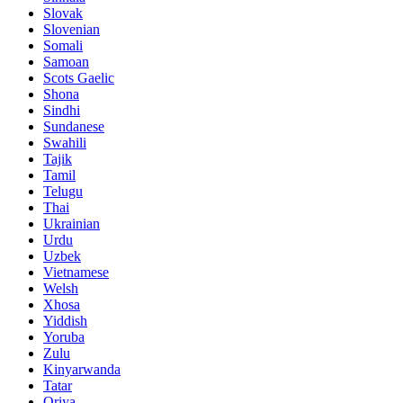
Slovak
Slovenian
Somali
Samoan
Scots Gaelic
Shona
Sindhi
Sundanese
Swahili
Tajik
Tamil
Telugu
Thai
Ukrainian
Urdu
Uzbek
Vietnamese
Welsh
Xhosa
Yiddish
Yoruba
Zulu
Kinyarwanda
Tatar
Oriya