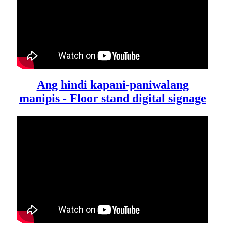
Ang hindi kapani-paniwalang
manipis - Floor stand digital signage