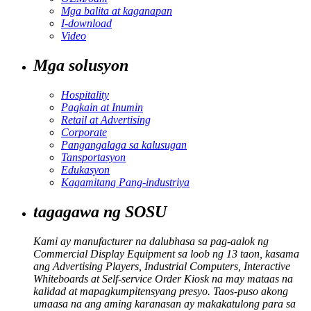
Mga balita at kaganapan
I-download
Video
Mga solusyon
Hospitality
Pagkain at Inumin
Retail at Advertising
Corporate
Pangangalaga sa kalusugan
Tansportasyon
Edukasyon
Kagamitang Pang-industriya
tagagawa ng SOSU
Kami ay manufacturer na dalubhasa sa pag-aalok ng
Commercial Display Equipment sa loob ng 13 taon, kasama
ang Advertising Players, Industrial Computers, Interactive
Whiteboards at Self-service Order Kiosk na may mataas na
kalidad at mapagkumpitensyang presyo. Taos-puso akong
umaasa na ang aming karanasan ay makakatulong para sa