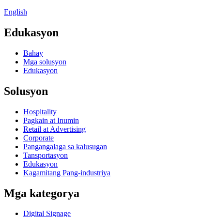
English
Edukasyon
Bahay
Mga solusyon
Edukasyon
Solusyon
Hospitality
Pagkain at Inumin
Retail at Advertising
Corporate
Pangangalaga sa kalusugan
Tansportasyon
Edukasyon
Kagamitang Pang-industriya
Mga kategorya
Digital Signage