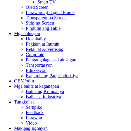
Smart TV
Oled Screen
Larawan ng Digital Frame
Transparent na Screen
Strip ng Screen
Pindutin ang Table
Mga solusyon
Hospitality
Pagkain at Inumin
Retail at Advertising
Corporate
Pangangalaga sa kalusugan
Tansportasyon
Edukasyon
Kagamitang Pang-industriya
OEM/odm
Mga balita at kaganapan
Balita ng Kumpanya
Balita sa Industriya
Tungkol sa
Sertipiko
Feedback
Larawan
Video
Makipag-ugnayan