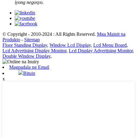
iyong negosyo.
© Copyright - 2010-2024 : All Rights Reserved.
Mga Mainit na
Produkto
-
Sitemap
Floor Standing Display
,
Window Lcd Display
,
Lcd Menu Board
,
Lcd Advertising Display Monitor
,
Lcd Display Advertising Monitor
,
Double Window Display
,
Magpadala ng Email
Bituin
x