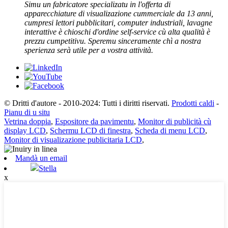
Simu un fabricatore specializatu in l'offerta di
apparecchiature di visualizazione cummerciale da 13 anni,
cumpresi lettori pubblicitari, computer industriali, lavagne
interattive è chioschi d'ordine self-service cù alta qualità è
prezzu cumpetitivu. Speremu sinceramente chì a nostra
sperienza serà utile per a vostra attività.
© Dritti d'autore - 2010-2024: Tutti i diritti riservati.
Prodotti caldi
-
Pianu di u situ
Vetrina doppia
,
Espositore da pavimentu
,
Monitor di publicità cù
display LCD
,
Schermu LCD di finestra
,
Scheda di menu LCD
,
Monitor di visualizazione publicitaria LCD
,
Mandà un email
Stella
x