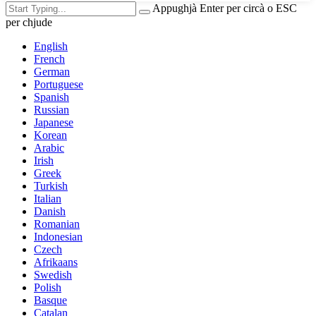
Appughjà Enter per circà o ESC
per chjude
English
French
German
Portuguese
Spanish
Russian
Japanese
Korean
Arabic
Irish
Greek
Turkish
Italian
Danish
Romanian
Indonesian
Czech
Afrikaans
Swedish
Polish
Basque
Catalan