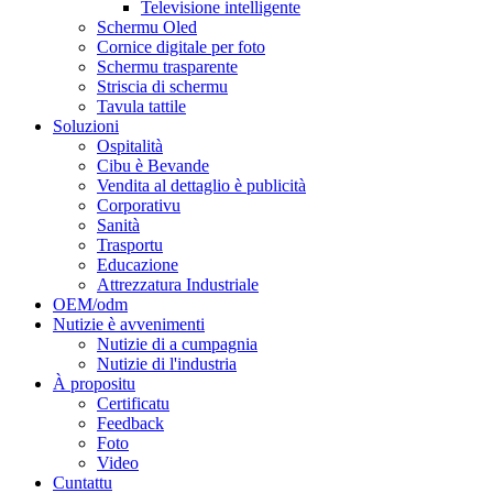
Televisione intelligente
Schermu Oled
Cornice digitale per foto
Schermu trasparente
Striscia di schermu
Tavula tattile
Soluzioni
Ospitalità
Cibu è Bevande
Vendita al dettaglio è publicità
Corporativu
Sanità
Trasportu
Educazione
Attrezzatura Industriale
OEM/odm
Nutizie è avvenimenti
Nutizie di a cumpagnia
Nutizie di l'industria
À propositu
Certificatu
Feedback
Foto
Video
Cuntattu