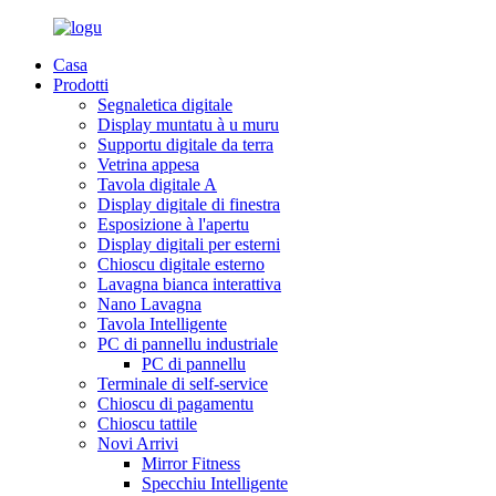
Casa
Prodotti
Segnaletica digitale
Display muntatu à u muru
Supportu digitale da terra
Vetrina appesa
Tavola digitale A
Display digitale di finestra
Esposizione à l'apertu
Display digitali per esterni
Chioscu digitale esterno
Lavagna bianca interattiva
Nano Lavagna
Tavola Intelligente
PC di pannellu industriale
PC di pannellu
Terminale di self-service
Chioscu di pagamentu
Chioscu tattile
Novi Arrivi
Mirror Fitness
Specchiu Intelligente