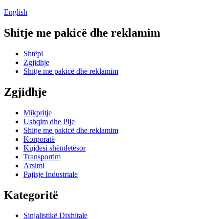
English
Shitje me pakicë dhe reklamim
Shtëpi
Zgjidhje
Shitje me pakicë dhe reklamim
Zgjidhje
Mikpritje
Ushqim dhe Pije
Shitje me pakicë dhe reklamim
Korporatë
Kujdesi shëndetësor
Transportim
Arsimi
Pajisje Industriale
Kategoritë
Sinjalistikë Dixhitale