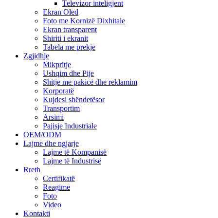
Televizor inteligjent
Ekran Oled
Foto me Kornizë Dixhitale
Ekran transparent
Shiriti i ekranit
Tabela me prekje
Zgjidhje
Mikpritje
Ushqim dhe Pije
Shitje me pakicë dhe reklamim
Korporatë
Kujdesi shëndetësor
Transportim
Arsimi
Pajisje Industriale
OEM/ODM
Lajme dhe ngjarje
Lajme të Kompanisë
Lajme të Industrisë
Rreth
Certifikatë
Reagime
Foto
Video
Kontakti