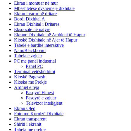
Ekran i montuar në mur
Mbështetëse dyshemeje dixhitale
Ekran i varur në dritare
Bordi Dixhital A
Ekran Dixhital i Dritares
Ekspozitë në natyrë
Ekrane Dixhitale në Ambient të Hapur
Kioskë Dixhitale në Ajër të Hapur
Tabelë e bardhë interaktive
NanoBlackboard
Tabela e zgjuar
PC me panel industrial
Panel PC
Terminal vetëshërbimi
Kioskë Pagesash
Kioska me Prekje
Ardhjet e reja
Pasqyrë Fitnesi
Pasqyrë e zgjuar
Televizor inteligjent
Ekran Oled
Foto me Kornizë Dixhitale
Ekran transparent
Shiriti i ekranit
Tabela me prekje