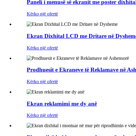
Paneli i menusë së ekranit me poster dixhita
Kërko një ofertë
Ekran Dixhital LCD me Dritare në Dyshem
Kërko një ofertë
Prodhuesit e Ekraneve të Reklamave në As
Kërko një ofertë
Ekran reklamimi me dy anë
Kërko një ofertë