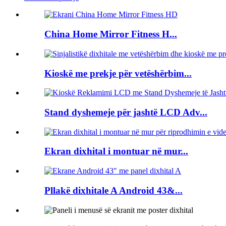
China Home Mirror Fitness H...
Kioskë me prekje për vetëshërbim...
Stand dyshemeje për jashtë LCD Adv...
Ekran dixhital i montuar në mur...
Pllakë dixhitale A Android 43&...