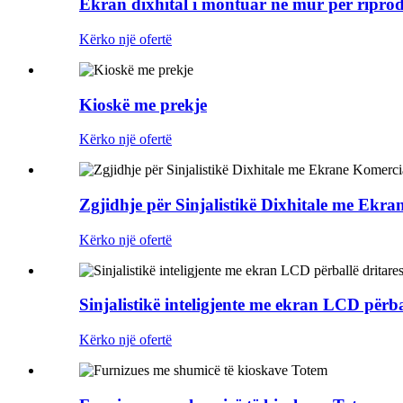
Ekran dixhital i montuar në mur për ripro
Kërko një ofertë
Kioskë me prekje
Kërko një ofertë
Zgjidhje për Sinjalistikë Dixhitale me Ekr
Kërko një ofertë
Sinjalistikë inteligjente me ekran LCD përba
Kërko një ofertë