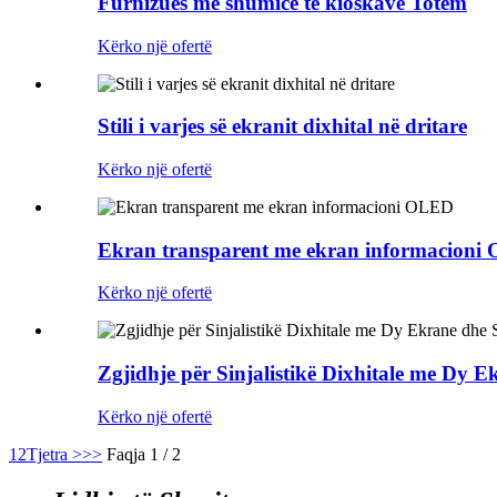
Furnizues me shumicë të kioskave Totem
Kërko një ofertë
Stili i varjes së ekranit dixhital në dritare
Kërko një ofertë
Ekran transparent me ekran informacioni
Kërko një ofertë
Zgjidhje për Sinjalistikë Dixhitale me Dy
Kërko një ofertë
1
2
Tjetra >
>>
Faqja 1 / 2