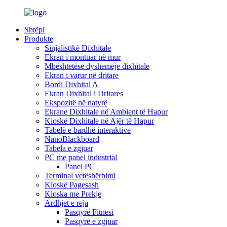
Shtëpi
Produkte
Sinjalistikë Dixhitale
Ekran i montuar në mur
Mbështetëse dyshemeje dixhitale
Ekran i varur në dritare
Bordi Dixhital A
Ekran Dixhital i Dritares
Ekspozitë në natyrë
Ekrane Dixhitale në Ambient të Hapur
Kioskë Dixhitale në Ajër të Hapur
Tabelë e bardhë interaktive
NanoBlackboard
Tabela e zgjuar
PC me panel industrial
Panel PC
Terminal vetëshërbimi
Kioskë Pagesash
Kioska me Prekje
Ardhjet e reja
Pasqyrë Fitnesi
Pasqyrë e zgjuar