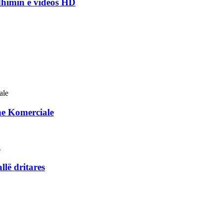
dhimin e videos HD
ane Komerciale
llë dritares