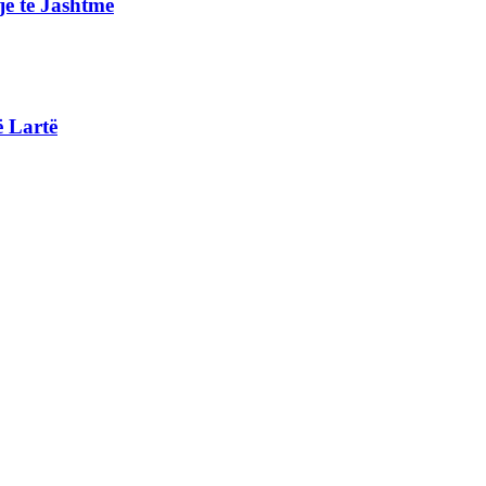
e të Jashtme
ë Lartë