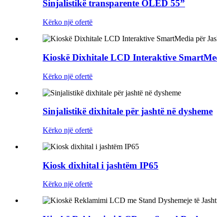
Sinjalistikë transparente OLED 55”
Kërko një ofertë
Kioskë Dixhitale LCD Interaktive SmartMed
Kërko një ofertë
Sinjalistikë dixhitale për jashtë në dysheme
Kërko një ofertë
Kiosk dixhital i jashtëm IP65
Kërko një ofertë