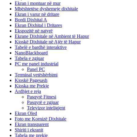
Ekran i montuar në mur
Mbështetëse dyshemeje dixhitale
Ekran i varur në dritare
Bordi Dixhital A
Ekran Dixhital i Dritares
Ekspozitë në natyrë
Ekrane Dixhitale në Ambient të Hapur
Kioskë Dixhitale në Ajër të Hapur
Tabelë e bardhë interaktive
NanoBlackboard
Tabela e zgjuar
PC me panel industrial
Panel PC
Terminal vetëshërbimi
Kioskë Pagesash
Kioska me Prekje
Ardhjet e reja
Pasqyrë Fitnesi
Pasqyrë e zgjuar
Televizor inteligjent
Ekran Oled
Foto me Kornizë Dixhitale
Ekran transparent
Shiriti i ekranit
Tabela me prekje