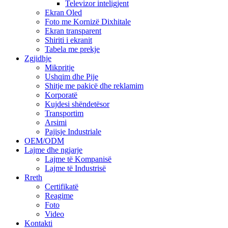
Televizor inteligjent
Ekran Oled
Foto me Kornizë Dixhitale
Ekran transparent
Shiriti i ekranit
Tabela me prekje
Zgjidhje
Mikpritje
Ushqim dhe Pije
Shitje me pakicë dhe reklamim
Korporatë
Kujdesi shëndetësor
Transportim
Arsimi
Pajisje Industriale
OEM/ODM
Lajme dhe ngjarje
Lajme të Kompanisë
Lajme të Industrisë
Rreth
Certifikatë
Reagime
Foto
Video
Kontakti