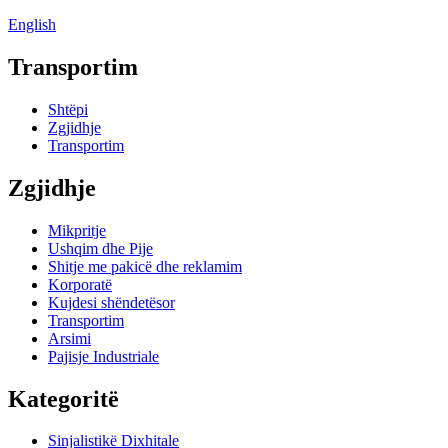
English
Transportim
Shtëpi
Zgjidhje
Transportim
Zgjidhje
Mikpritje
Ushqim dhe Pije
Shitje me pakicë dhe reklamim
Korporatë
Kujdesi shëndetësor
Transportim
Arsimi
Pajisje Industriale
Kategoritë
Sinjalistikë Dixhitale