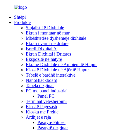
Shtëpi
Produkte
Sinjalistikë Dixhitale
Ekran i montuar në mur
Mbështetëse dyshemeje dixhitale
Ekran i varur në dritare
Bordi Dixhital A
Ekran Dixhital i Dritares
Ekspozitë në natyrë
Ekrane Dixhitale në Ambient të Hapur
Kioskë Dixhitale në Ajër të Hapur
Tabelë e bardhë interaktive
NanoBlackboard
Tabela e zgjuar
PC me panel industrial
Panel PC
Terminal vetëshërbimi
Kioskë Pagesash
Kioska me Prekje
Ardhjet e reja
Pasqyrë Fitnesi
Pasqyrë e zgjuar