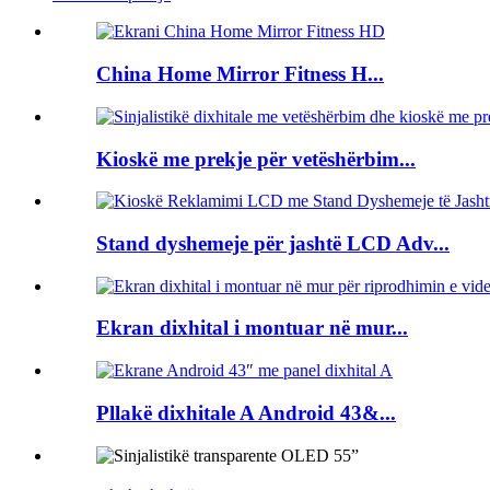
China Home Mirror Fitness H...
Kioskë me prekje për vetëshërbim...
Stand dyshemeje për jashtë LCD Adv...
Ekran dixhital i montuar në mur...
Pllakë dixhitale A Android 43&...