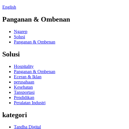
English
Panganan & Ombenan
Ngarep
Solusi
Panganan & Ombenan
Solusi
Hospitality
Panganan & Ombenan
Eceran & Iklan
perusahaan
Kesehatan
Tansportasi
Pendidikan
Peralatan Industri
kategori
Tandha Digital