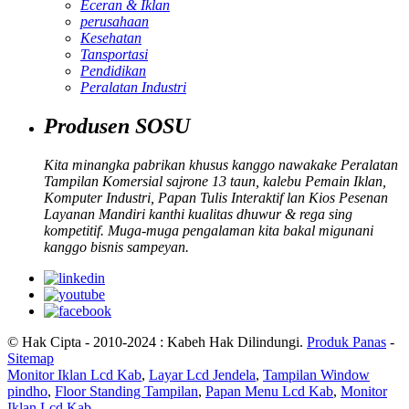
Eceran & Iklan
perusahaan
Kesehatan
Tansportasi
Pendidikan
Peralatan Industri
Produsen SOSU
Kita minangka pabrikan khusus kanggo nawakake Peralatan
Tampilan Komersial sajrone 13 taun, kalebu Pemain Iklan,
Komputer Industri, Papan Tulis Interaktif lan Kios Pesenan
Layanan Mandiri kanthi kualitas dhuwur & rega sing
kompetitif. Muga-muga pengalaman kita bakal migunani
kanggo bisnis sampeyan.
© Hak Cipta - 2010-2024 : Kabeh Hak Dilindungi.
Produk Panas
-
Sitemap
Monitor Iklan Lcd Kab
,
Layar Lcd Jendela
,
Tampilan Window
pindho
,
Floor Standing Tampilan
,
Papan Menu Lcd Kab
,
Monitor
Iklan Lcd Kab
,