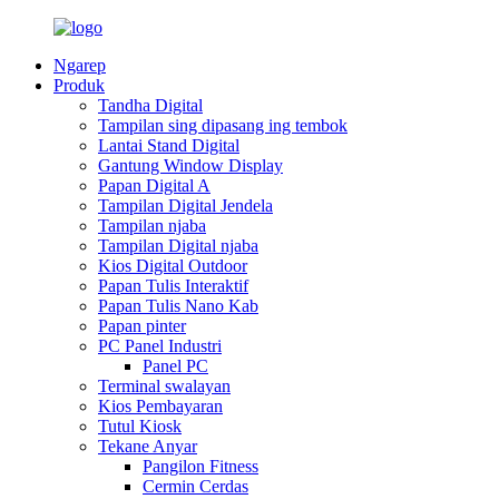
Ngarep
Produk
Tandha Digital
Tampilan sing dipasang ing tembok
Lantai Stand Digital
Gantung Window Display
Papan Digital A
Tampilan Digital Jendela
Tampilan njaba
Tampilan Digital njaba
Kios Digital Outdoor
Papan Tulis Interaktif
Papan Tulis Nano Kab
Papan pinter
PC Panel Industri
Panel PC
Terminal swalayan
Kios Pembayaran
Tutul Kiosk
Tekane Anyar
Pangilon Fitness
Cermin Cerdas