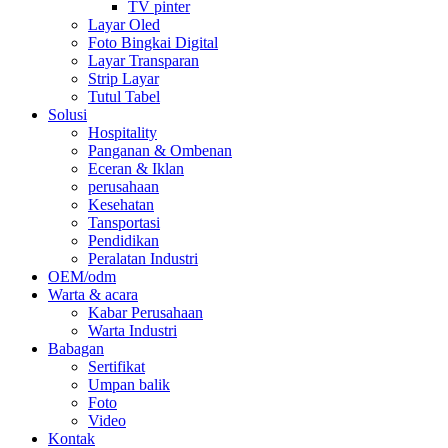
TV pinter
Layar Oled
Foto Bingkai Digital
Layar Transparan
Strip Layar
Tutul Tabel
Solusi
Hospitality
Panganan & Ombenan
Eceran & Iklan
perusahaan
Kesehatan
Tansportasi
Pendidikan
Peralatan Industri
OEM/odm
Warta & acara
Kabar Perusahaan
Warta Industri
Babagan
Sertifikat
Umpan balik
Foto
Video
Kontak