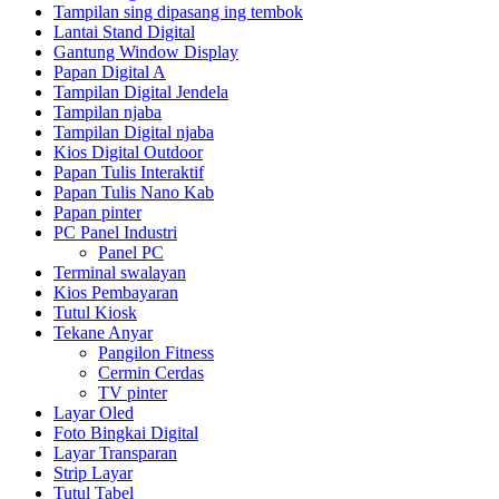
Tampilan sing dipasang ing tembok
Lantai Stand Digital
Gantung Window Display
Papan Digital A
Tampilan Digital Jendela
Tampilan njaba
Tampilan Digital njaba
Kios Digital Outdoor
Papan Tulis Interaktif
Papan Tulis Nano Kab
Papan pinter
PC Panel Industri
Panel PC
Terminal swalayan
Kios Pembayaran
Tutul Kiosk
Tekane Anyar
Pangilon Fitness
Cermin Cerdas
TV pinter
Layar Oled
Foto Bingkai Digital
Layar Transparan
Strip Layar
Tutul Tabel