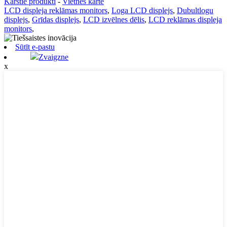
Karstie produkti
-
Vietnes karte
LCD displeja reklāmas monitors
,
Loga LCD displejs
,
Dubultlogu
displejs
,
Grīdas displejs
,
LCD izvēlnes dēlis
,
LCD reklāmas displeja
monitors
,
Sūtīt e-pastu
Zvaigzne
x