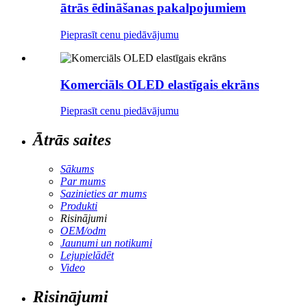
ātrās ēdināšanas pakalpojumiem
Pieprasīt cenu piedāvājumu
Komerciāls OLED elastīgais ekrāns
Pieprasīt cenu piedāvājumu
Ātrās saites
Sākums
Par mums
Sazinieties ar mums
Produkti
Risinājumi
OEM/odm
Jaunumi un notikumi
Lejupielādēt
Video
Risinājumi