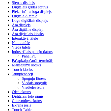
Sienas displejs
Digitālais grīdas statīvs
Piekarināma loga displejs
Digitālā A tāfele
Logu digitālais displejs
Āra displejs
Āra digitālie displeji
Āra digitālais kiosks
Interaktīvā tāfele
Nano tāfele
Viedā tāfele
Industriālais paneļu dators
Panel PC
Pašapkalpošanās termināls
Maksājumu kiosks
Touch kiosks
Jaunpienācēji
Spoguļu fitness
Viedais spogulis
Viedtelevizors
Oled ekrāns
Digitālais foto rāmis
Caurspīdīgs ekrāns
Ekrāna josla
Touch Table