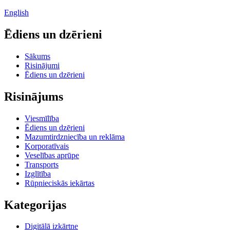
English
Ēdiens un dzērieni
Sākums
Risinājumi
Ēdiens un dzērieni
Risinājums
Viesmīlība
Ēdiens un dzērieni
Mazumtirdzniecība un reklāma
Korporatīvais
Veselības aprūpe
Transports
Izglītība
Rūpnieciskās iekārtas
Kategorijas
Digitālā izkārtne