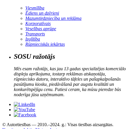
Viesmīlība
Ēdiens un dzērieni
Mazumtirdzniecība un reklāma
Korporatīvais
Veselības aprūpe
Transports
Izglītība
Rūpnieciskās iekārtas
SOSU ražotājs
Mēs esam ražotājs, kas jau 13 gadus specializējas komerciālo
displeju aprīkojuma, tostarp reklāmas atskaņotāju,
rūpniecisko datoru, interaktīvo tāfeles un pašapkalpošanās
pasūtījumu kiosku, piedāvāšanā par augstu kvalitāti un
konkurētspējīgu cenu. Patiesi ceram, ka mūsu pieredze būs
noderīga jūsu uzņēmumam.
© Autortiesības — 2010.–2024. g.: Visas tiesības aizsargātas.