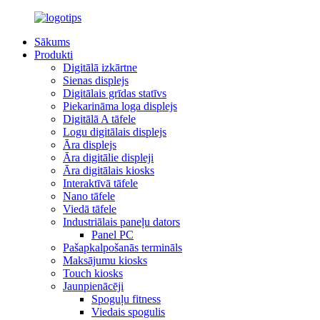
Sākums
Produkti
Digitālā izkārtne
Sienas displejs
Digitālais grīdas statīvs
Piekarināma loga displejs
Digitālā A tāfele
Logu digitālais displejs
Āra displejs
Āra digitālie displeji
Āra digitālais kiosks
Interaktīvā tāfele
Nano tāfele
Viedā tāfele
Industriālais paneļu dators
Panel PC
Pašapkalpošanās termināls
Maksājumu kiosks
Touch kiosks
Jaunpienācēji
Spoguļu fitness
Viedais spogulis