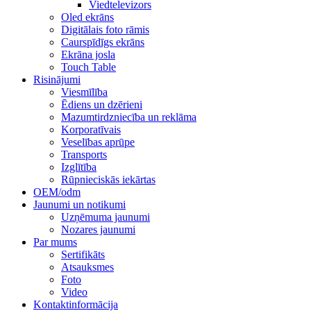
Viedtelevizors
Oled ekrāns
Digitālais foto rāmis
Caurspīdīgs ekrāns
Ekrāna josla
Touch Table
Risinājumi
Viesmīlība
Ēdiens un dzērieni
Mazumtirdzniecība un reklāma
Korporatīvais
Veselības aprūpe
Transports
Izglītība
Rūpnieciskās iekārtas
OEM/odm
Jaunumi un notikumi
Uzņēmuma jaunumi
Nozares jaunumi
Par mums
Sertifikāts
Atsauksmes
Foto
Video
Kontaktinformācija