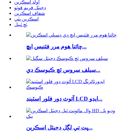
اولڊ اسڪرين
ڊجيٽل فريم فوٽو
شفاف اسڪرين
اسڪرين پٽي
ٽچ ٽيبل
چائنا هوم مرر فٽنيس ايڇ...
سيلف سروس ٽچ ڪيوسڪ ڊي...
آئوٽ ڊور فلور اسٽينڊ LCD ايڊو...
ڀت تي لڳل ڊجيٽل اسڪرين...