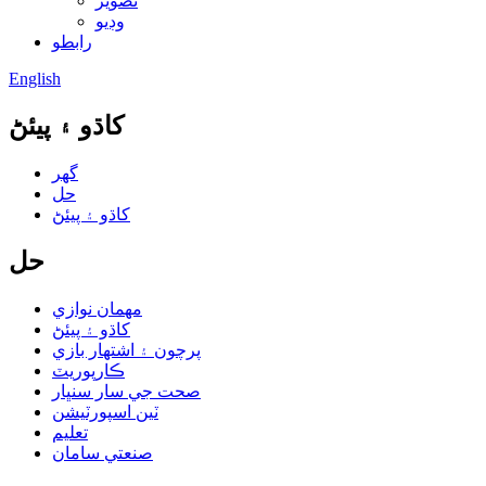
تصوير
وڊيو
رابطو
English
کاڌو ۽ پيئڻ
گھر
حل
کاڌو ۽ پيئڻ
حل
مهمان نوازي
کاڌو ۽ پيئڻ
پرچون ۽ اشتهار بازي
ڪارپوريٽ
صحت جي سار سنڀار
ٽين اسپورٽيشن
تعليم
صنعتي سامان