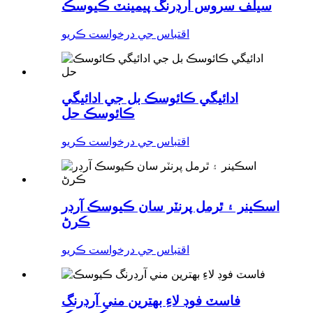
سيلف سروس آرڊرنگ پيمينٽ ڪيوسڪ
اقتباس جي درخواست ڪريو
ادائيگي ڪائوسڪ بل جي ادائيگي
ڪائوسڪ حل
اقتباس جي درخواست ڪريو
اسڪينر ۽ ٿرمل پرنٽر سان ڪيوسڪ آرڊر
ڪرڻ
اقتباس جي درخواست ڪريو
فاسٽ فوڊ لاءِ بهترين مني آرڊرنگ