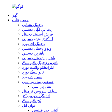
گھر
مصنوعات
ڊجيٽل نشاني
ڀت تي لڳل ڊسپلي
فرش اسٽينڊ ڊجيٽل
لٽڪندڙ ونڊو ڊسپلي
ڊجيٽل اي بورڊ
ونڊو ڊجيٽل ڊسپلي
ٻاهرين ڊسپلي
ٻاهرين ڊجيٽل ڊسپلي
ٻاهرين ڊجيٽل ڪيوسڪ
انٽرايڪٽو وائيٽ بورڊ
نانو بليڪ بورڊ
سمارٽ بورڊ
صنعتي پينل پي سي
پينل پي سي
سيلف سروس ٽرمينل
ادائيگي جو مرڪز
ٽچ ڪيوسڪ
نوان آيل
آئيني جي فٽنيس