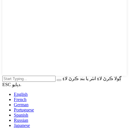
ڳولا ڪرڻ لاءِ انٽر يا بند ڪرڻ لاءِ
ESC دٻايو.
English
French
German
Portuguese
Spanish
Russian
Japanese