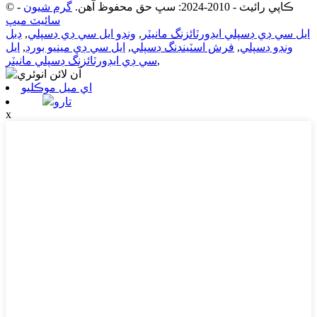
© ڪاپي رائيٽ - 2010-2024: سڀ حق محفوظ آهن.
گرم شيون
-
سائيٽ ميپ
ايل سي ڊي ڊسپلي ايڊورٽائزنگ مانيٽر
,
ونڊو ايل سي ڊي ڊسپلي
,
ڊبل
ونڊو ڊسپلي
,
فرش اسٽينڊنگ ڊسپلي
,
ايل سي ڊي مينيو بورڊ
,
ايل
,
سي ڊي ايڊورٽائزنگ ڊسپلي مانيٽر
اي ميل موڪليو
تارو
x