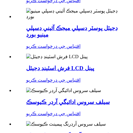
اقتباس جي درخواست ڪريو
ڊجيٽل پوسٽر ڊسپلي ميجڪ آئيني ڊسپلي
مينيو بورڊ
اقتباس جي درخواست ڪريو
فرش اسٽينڊ ڊجيٽل LCD پينل
اقتباس جي درخواست ڪريو
سيلف سروس ادائيگي آرڊر ڪيوسڪ
اقتباس جي درخواست ڪريو