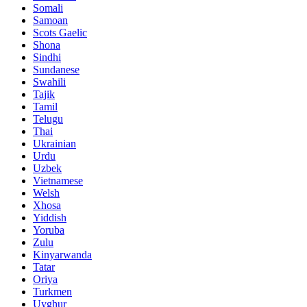
Somali
Samoan
Scots Gaelic
Shona
Sindhi
Sundanese
Swahili
Tajik
Tamil
Telugu
Thai
Ukrainian
Urdu
Uzbek
Vietnamese
Welsh
Xhosa
Yiddish
Yoruba
Zulu
Kinyarwanda
Tatar
Oriya
Turkmen
Uyghur