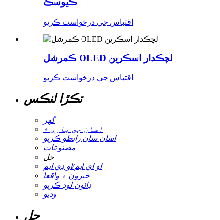
ڪيوسڪ
اقتباس جي درخواست ڪريو
ڪمرشل OLED لچڪدار اسڪرين
اقتباس جي درخواست ڪريو
تڪڙا لنڪس
گھر
اسان جي باري ۾
اسان سان رابطو ڪريو
مصنوعات
حل
او اي ايم/او ڊي ايم
خبرون ۽ واقعا
ڊائون لوڊ ڪريو
وڊيو
حل