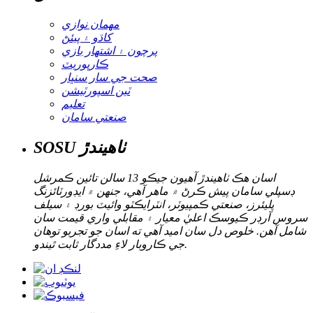
مهمان نوازي
کاڌو ۽ پيئڻ
پرچون ۽ اشتهار بازي
ڪارپوريٽ
صحت جي سار سنڀار
ٽين اسپورٽيشن
تعليم
صنعتي سامان
SOSU ٺاهيندڙ
اسان هڪ ٺاهيندڙ آهيون جيڪو 13 سالن تائين ڪمرشل
ڊسپلي سامان پيش ڪرڻ ۾ ماهر آهي، جنهن ۾ ايڊورٽائزنگ
پليئرز، صنعتي ڪمپيوٽر، انٽرايڪٽو وائيٽ بورڊ ۽ سيلف
سروس آرڊر ڪيوسڪ اعليٰ معيار ۽ مقابلي واري قيمت سان
شامل آهن. خلوص دل سان اميد آهي ته اسان جو تجربو توهان
جي ڪاروبار لاءِ مددگار ثابت ٿيندو.