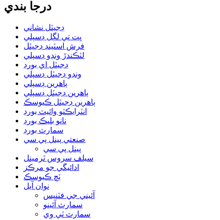
درجا بندي
ڊجيٽل نشاني
ڀت تي لڳل ڊسپلي
فرش اسٽينڊ ڊجيٽل
لٽڪندڙ ونڊو ڊسپلي
ڊجيٽل اي بورڊ
ونڊو ڊجيٽل ڊسپلي
ٻاهرين ڊسپلي
ٻاهرين ڊجيٽل ڊسپلي
ٻاهرين ڊجيٽل ڪيوسڪ
انٽرايڪٽو وائيٽ بورڊ
نانو بليڪ بورڊ
سمارٽ بورڊ
صنعتي پينل پي سي
پينل پي سي
سيلف سروس ٽرمينل
ادائيگي جو مرڪز
ٽچ ڪيوسڪ
نوان آيل
آئيني جي فٽنيس
سمارٽ آئينو
سمارٽ ٽي وي