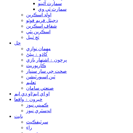
سمارٽ آئينو
سمارٽ ٽي وي
اولڊ اسڪرين
ڊجيٽل فريم فوٽو
شفاف اسڪرين
اسڪرين پٽي
ٽچ ٽيبل
حل
مهمان نوازي
کاڌو ۽ پيئڻ
پرچون ۽ اشتهار بازي
ڪارپوريٽ
صحت جي سار سنڀار
ٽين اسپورٽيشن
تعليم
صنعتي سامان
او اي ايم/او ڊي ايم
خبرون ۽ واقعا
ڪمپني نيوز
انڊسٽري نيوز
بابت
سرٽيفڪيٽ
راءِ