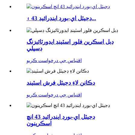
ڊجيٽل اي-بورڊ اينڊرائيڊ 43 ۽...
ڊبل اسڪرين فلور اسٽينڊ ايڊورٽائيزنگ
ڊسپلي
اقتباس جي درخواست ڪريو
دڪانن لاءِ ڊجيٽل فرش اسٽينڊ
اقتباس جي درخواست ڪريو
ڊجيٽل اي-بورڊ اينڊرائيڊ 43 انچ
اسڪرينون