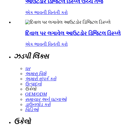
આઉટડોર ડિજિટલ ડિસ્પ્લે ઉચ્ચ તેજ
એક ભાવની વિનંતી કરો
દિવાલ પર લગાવેલ આઉટડોર ડિજિટલ ડિસ્પ્લે
એક ભાવની વિનંતી કરો
ઝડપી લિંક્સ
ઘર
અમારા વિશે
અમારો સંપર્ક કરો
ઉત્પાદનો
ઉકેલો
OEM/ODM
સમાચાર અને ઘટનાઓ
ડાઉનલોડ કરો
વિડિઓ
ઉકેલો