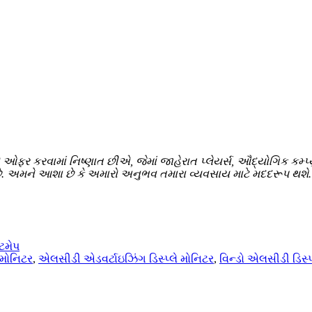
ઓફર કરવામાં નિષ્ણાત છીએ, જેમાં જાહેરાત પ્લેયર્સ, ઔદ્યોગિક કમ્પ્યુટ
ે છે. અમને આશા છે કે અમારો અનુભવ તમારા વ્યવસાય માટે મદદરૂપ થશે.
ટમેપ
 મોનિટર
,
એલસીડી એડવર્ટાઇઝિંગ ડિસ્પ્લે મોનિટર
,
વિન્ડો એલસીડી ડિસ્પ્