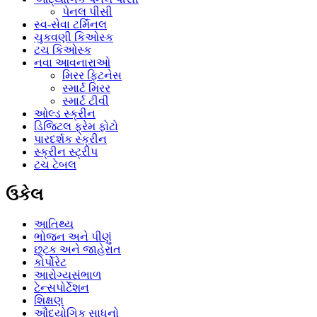
પેનલ પીસી
સ્વ-સેવા ટર્મિનલ
ચુકવણી કિઓસ્ક
ટચ કિઓસ્ક
નવા આવનારાઓ
મિરર ફિટનેસ
સ્માર્ટ મિરર
સ્માર્ટ ટીવી
ઓલ્ડ સ્ક્રીન
ડિજિટલ ફ્રેમ ફોટો
પારદર્શક સ્ક્રીન
સ્ક્રીન સ્ટ્રીપ
ટચ ટેબલ
ઉકેલ
આતિથ્ય
ભોજન અને પીણું
છૂટક અને જાહેરાત
કોર્પોરેટ
આરોગ્યસંભાળ
ટેન્સપોર્ટેશન
શિક્ષણ
ઔદ્યોગિક સાધનો