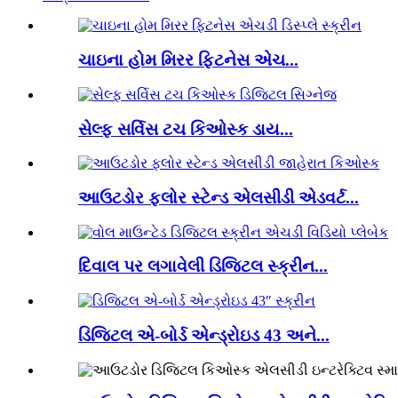
ચાઇના હોમ મિરર ફિટનેસ એચ...
સેલ્ફ સર્વિસ ટચ કિઓસ્ક ડાય...
આઉટડોર ફ્લોર સ્ટેન્ડ એલસીડી એડવર્ટ...
દિવાલ પર લગાવેલી ડિજિટલ સ્ક્રીન...
ડિજિટલ એ-બોર્ડ એન્ડ્રોઇડ 43 અને...