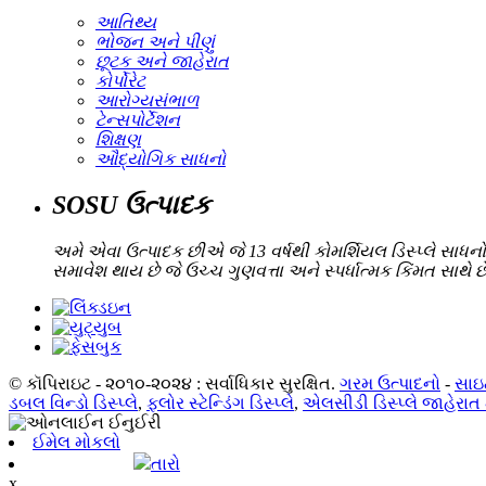
આતિથ્ય
ભોજન અને પીણું
છૂટક અને જાહેરાત
કોર્પોરેટ
આરોગ્યસંભાળ
ટેન્સપોર્ટેશન
શિક્ષણ
ઔદ્યોગિક સાધનો
SOSU ઉત્પાદક
અમે એવા ઉત્પાદક છીએ જે 13 વર્ષથી કોમર્શિયલ ડિસ્પ્લે સાધનો 
સમાવેશ થાય છે જે ઉચ્ચ ગુણવત્તા અને સ્પર્ધાત્મક કિંમત સાથ
© કૉપિરાઇટ - ૨૦૧૦-૨૦૨૪ : સર્વાધિકાર સુરક્ષિત.
ગરમ ઉત્પાદનો
-
સાઇ
ડબલ વિન્ડો ડિસ્પ્લે
,
ફ્લોર સ્ટેન્ડિંગ ડિસ્પ્લે
,
એલસીડી ડિસ્પ્લે જાહેરાત
ઈમેલ મોકલો
તારો
x