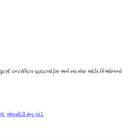
ર્સ, ઇન્ટરેક્ટિવ વ્હાઇટબોર્ડ્સ અને સ્વ-સેવા ઓર્ડર કિઓસ્કનો
લે
,
એલસીડી મેનુ બોર્ડ
,