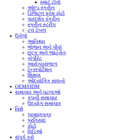
સ્માર્ટ ટીવી
ઓલ્ડ સ્ક્રીન
ડિજિટલ ફ્રેમ ફોટો
પારદર્શક સ્ક્રીન
સ્ક્રીન સ્ટ્રીપ
ટચ ટેબલ
ઉકેલો
આતિથ્ય
ભોજન અને પીણું
છૂટક અને જાહેરાત
કોર્પોરેટ
આરોગ્યસંભાળ
ટેન્સપોર્ટેશન
શિક્ષણ
ઔદ્યોગિક સાધનો
OEM/ODM
સમાચાર અને ઘટનાઓ
કંપની સમાચાર
ઉદ્યોગ સમાચાર
વિશે
પ્રમાણપત્ર
પ્રતિસાદ
ફોટો
વિડિઓ
સંપર્ક કરો