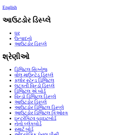
English
આઉટડોર ડિસ્પ્લે
ઘર
ઉત્પાદનો
આઉટડોર ડિસ્પ્લે
શ્રેણીઓ
ડિજિટલ સિગ્નેજ
વોલ માઉન્ટેડ ડિસ્પ્લે
ફ્લોર સ્ટેન્ડ ડિજિટલ
લટકતી વિન્ડો ડિસ્પ્લે
ડિજિટલ એ બોર્ડ
વિન્ડો ડિજિટલ ડિસ્પ્લે
આઉટડોર ડિસ્પ્લે
આઉટડોર ડિજિટલ ડિસ્પ્લે
આઉટડોર ડિજિટલ કિઓસ્ક
ઇન્ટરેક્ટિવ વ્હાઇટબોર્ડ
નેનો બ્લેકબોર્ડ
સ્માર્ટ બોર્ડ
ઔદ્યોગિક પેનલ પીસી