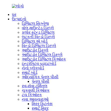
ઘર
ઉત્પાદનો
ડિજિટલ સિગ્નેજ
વોલ માઉન્ટેડ ડિસ્પ્લે
ફ્લોર સ્ટેન્ડ ડિજિટલ
લટકતી વિન્ડો ડિસ્પ્લે
ડિજિટલ એ બોર્ડ
વિન્ડો ડિજિટલ ડિસ્પ્લે
આઉટડોર ડિસ્પ્લે
આઉટડોર ડિજિટલ ડિસ્પ્લે
આઉટડોર ડિજિટલ કિઓસ્ક
ઇન્ટરેક્ટિવ વ્હાઇટબોર્ડ
નેનો બ્લેકબોર્ડ
સ્માર્ટ બોર્ડ
ઔદ્યોગિક પેનલ પીસી
પેનલ પીસી
સ્વ-સેવા ટર્મિનલ
ચુકવણી કિઓસ્ક
ટચ કિઓસ્ક
નવા આવનારાઓ
મિરર ફિટનેસ
સ્માર્ટ મિરર