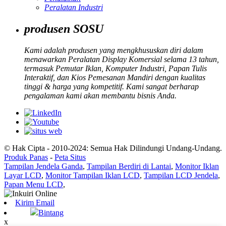
Peralatan Industri
produsen SOSU
Kami adalah produsen yang mengkhususkan diri dalam
menawarkan Peralatan Display Komersial selama 13 tahun,
termasuk Pemutar Iklan, Komputer Industri, Papan Tulis
Interaktif, dan Kios Pemesanan Mandiri dengan kualitas
tinggi & harga yang kompetitif. Kami sangat berharap
pengalaman kami akan membantu bisnis Anda.
© Hak Cipta - 2010-2024: Semua Hak Dilindungi Undang-Undang.
Produk Panas
-
Peta Situs
Tampilan Jendela Ganda
,
Tampilan Berdiri di Lantai
,
Monitor Iklan
Layar LCD
,
Monitor Tampilan Iklan LCD
,
Tampilan LCD Jendela
,
Papan Menu LCD
,
Kirim Email
Bintang
x