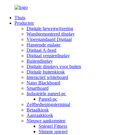
Thuis
Producten
Digitale bewegwijzering
Wandgemonteerd display
Vloerstandaard Digitaal
Hangende etalage
Digitaal A-bord
Digitaal vensterdisplay
Buitendisplay
Digitale displays voor buiten
Digitale buitenkiosk
Interactief whiteboard
Nano Blackboard
Smartboard
Industriële paneel-pc
Paneel-pc
Zelfbedieningsterminal
Betaalkiosk
Aanraakkiosk
Nieuwe aankomsten
Spiegel Fitness
Slimme spiegel