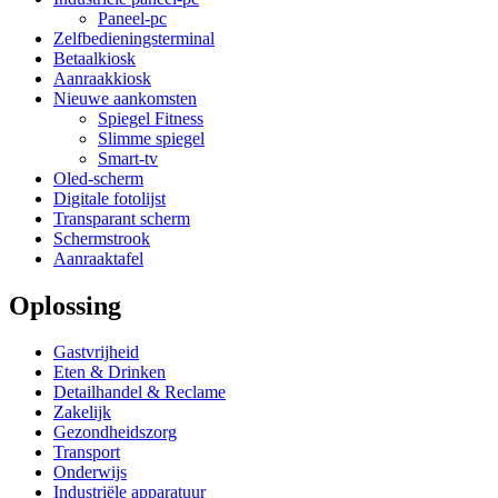
Paneel-pc
Zelfbedieningsterminal
Betaalkiosk
Aanraakkiosk
Nieuwe aankomsten
Spiegel Fitness
Slimme spiegel
Smart-tv
Oled-scherm
Digitale fotolijst
Transparant scherm
Schermstrook
Aanraaktafel
Oplossing
Gastvrijheid
Eten & Drinken
Detailhandel & Reclame
Zakelijk
Gezondheidszorg
Transport
Onderwijs
Industriële apparatuur