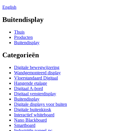
English
Buitendisplay
Thuis
Producten
Buitendisplay
Categorieën
Digitale bewegwijzering
Wandgemonteerd display
Vloerstandaard Digitaal
Hangende etalage
Digitaal A-bord
Digitaal vensterdisplay
Buitendisplay
Digitale displays voor buiten
Digitale buitenkiosk
Interactief whiteboard
Nano Blackboard
Smartboard
Industriële paneel-pc