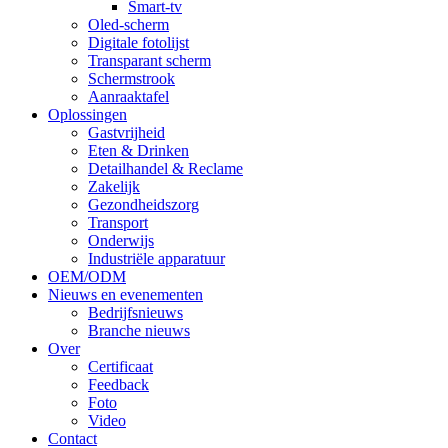
Smart-tv
Oled-scherm
Digitale fotolijst
Transparant scherm
Schermstrook
Aanraaktafel
Oplossingen
Gastvrijheid
Eten & Drinken
Detailhandel & Reclame
Zakelijk
Gezondheidszorg
Transport
Onderwijs
Industriële apparatuur
OEM/ODM
Nieuws en evenementen
Bedrijfsnieuws
Branche nieuws
Over
Certificaat
Feedback
Foto
Video
Contact