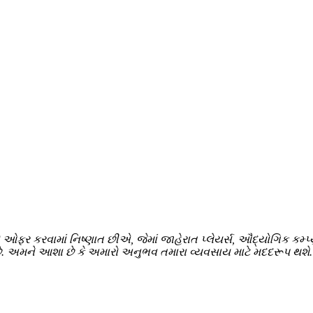
ઓફર કરવામાં નિષ્ણાત છીએ, જેમાં જાહેરાત પ્લેયર્સ, ઔદ્યોગિક કમ્પ્યુટ
ે છે. અમને આશા છે કે અમારો અનુભવ તમારા વ્યવસાય માટે મદદરૂપ થશે.