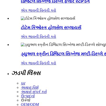
ડિજિટલ સિગ્નેજ ડિસ્પ્લે ફ્લોર સ્ટેન્ડિંગ
એક ભાવની વિનંતી કરો
ટોટેમ કિઓસ્ક હોલસેલ સપ્લાયર્સ
એક ભાવની વિનંતી કરો
ડ્યુઅલ સ્ક્રીન ડિજિટલ સિગ્નેજ મલ્ટી-ડિસ્પ્લે 
એક ભાવની વિનંતી કરો
ઝડપી લિંક્સ
ઘર
અમારા વિશે
અમારો સંપર્ક કરો
ઉત્પાદનો
ઉકેલો
OEM/ODM