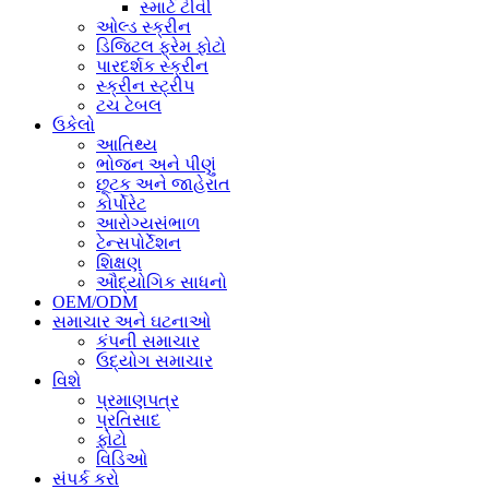
સ્માર્ટ ટીવી
ઓલ્ડ સ્ક્રીન
ડિજિટલ ફ્રેમ ફોટો
પારદર્શક સ્ક્રીન
સ્ક્રીન સ્ટ્રીપ
ટચ ટેબલ
ઉકેલો
આતિથ્ય
ભોજન અને પીણું
છૂટક અને જાહેરાત
કોર્પોરેટ
આરોગ્યસંભાળ
ટેન્સપોર્ટેશન
શિક્ષણ
ઔદ્યોગિક સાધનો
OEM/ODM
સમાચાર અને ઘટનાઓ
કંપની સમાચાર
ઉદ્યોગ સમાચાર
વિશે
પ્રમાણપત્ર
પ્રતિસાદ
ફોટો
વિડિઓ
સંપર્ક કરો