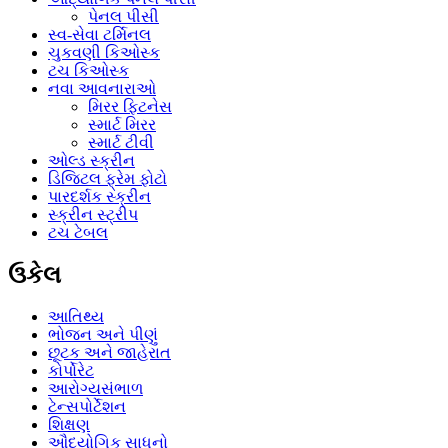
પેનલ પીસી
સ્વ-સેવા ટર્મિનલ
ચુકવણી કિઓસ્ક
ટચ કિઓસ્ક
નવા આવનારાઓ
મિરર ફિટનેસ
સ્માર્ટ મિરર
સ્માર્ટ ટીવી
ઓલ્ડ સ્ક્રીન
ડિજિટલ ફ્રેમ ફોટો
પારદર્શક સ્ક્રીન
સ્ક્રીન સ્ટ્રીપ
ટચ ટેબલ
ઉકેલ
આતિથ્ય
ભોજન અને પીણું
છૂટક અને જાહેરાત
કોર્પોરેટ
આરોગ્યસંભાળ
ટેન્સપોર્ટેશન
શિક્ષણ
ઔદ્યોગિક સાધનો