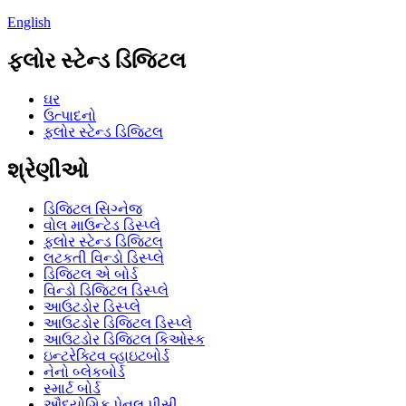
English
ફ્લોર સ્ટેન્ડ ડિજિટલ
ઘર
ઉત્પાદનો
ફ્લોર સ્ટેન્ડ ડિજિટલ
શ્રેણીઓ
ડિજિટલ સિગ્નેજ
વોલ માઉન્ટેડ ડિસ્પ્લે
ફ્લોર સ્ટેન્ડ ડિજિટલ
લટકતી વિન્ડો ડિસ્પ્લે
ડિજિટલ એ બોર્ડ
વિન્ડો ડિજિટલ ડિસ્પ્લે
આઉટડોર ડિસ્પ્લે
આઉટડોર ડિજિટલ ડિસ્પ્લે
આઉટડોર ડિજિટલ કિઓસ્ક
ઇન્ટરેક્ટિવ વ્હાઇટબોર્ડ
નેનો બ્લેકબોર્ડ
સ્માર્ટ બોર્ડ
ઔદ્યોગિક પેનલ પીસી