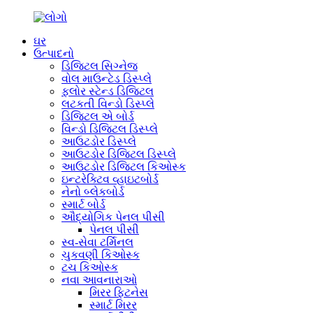
ઘર
ઉત્પાદનો
ડિજિટલ સિગ્નેજ
વોલ માઉન્ટેડ ડિસ્પ્લે
ફ્લોર સ્ટેન્ડ ડિજિટલ
લટકતી વિન્ડો ડિસ્પ્લે
ડિજિટલ એ બોર્ડ
વિન્ડો ડિજિટલ ડિસ્પ્લે
આઉટડોર ડિસ્પ્લે
આઉટડોર ડિજિટલ ડિસ્પ્લે
આઉટડોર ડિજિટલ કિઓસ્ક
ઇન્ટરેક્ટિવ વ્હાઇટબોર્ડ
નેનો બ્લેકબોર્ડ
સ્માર્ટ બોર્ડ
ઔદ્યોગિક પેનલ પીસી
પેનલ પીસી
સ્વ-સેવા ટર્મિનલ
ચુકવણી કિઓસ્ક
ટચ કિઓસ્ક
નવા આવનારાઓ
મિરર ફિટનેસ
સ્માર્ટ મિરર