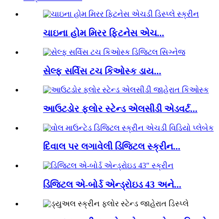
ચાઇના હોમ મિરર ફિટનેસ એચ...
સેલ્ફ સર્વિસ ટચ કિઓસ્ક ડાય...
આઉટડોર ફ્લોર સ્ટેન્ડ એલસીડી એડવર્ટ...
દિવાલ પર લગાવેલી ડિજિટલ સ્ક્રીન...
ડિજિટલ એ-બોર્ડ એન્ડ્રોઇડ 43 અને...