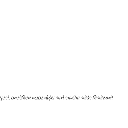
ર્સ, ઇન્ટરેક્ટિવ વ્હાઇટબોર્ડ્સ અને સ્વ-સેવા ઓર્ડર કિઓસ્કનો