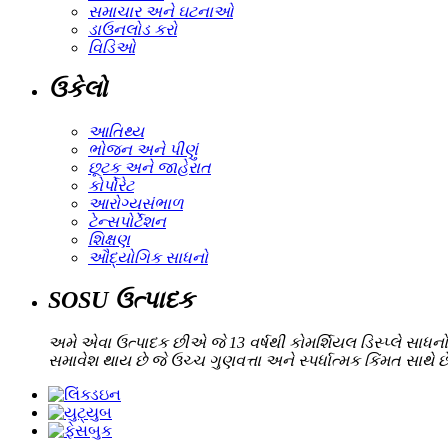
સમાચાર અને ઘટનાઓ
ડાઉનલોડ કરો
વિડિઓ
ઉકેલો
આતિથ્ય
ભોજન અને પીણું
છૂટક અને જાહેરાત
કોર્પોરેટ
આરોગ્યસંભાળ
ટેન્સપોર્ટેશન
શિક્ષણ
ઔદ્યોગિક સાધનો
SOSU ઉત્પાદક
અમે એવા ઉત્પાદક છીએ જે 13 વર્ષથી કોમર્શિયલ ડિસ્પ્લે સાધનો 
સમાવેશ થાય છે જે ઉચ્ચ ગુણવત્તા અને સ્પર્ધાત્મક કિંમત સાથ