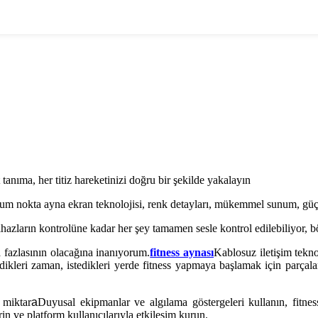
anıma, her titiz hareketinizi doğru bir şekilde yakalayın
tum nokta ayna ekran teknolojisi, renk detayları, mükemmel sunum, güçl
azların kontrolüne kadar her şey tamamen sesle kontrol edilebiliyor, böy
 fazlasının olacağına inanıyorum.
fitness aynası
Kablosuz iletişim tekno
stedikleri zaman, istedikleri yerde fitness yapmaya başlamak için parça
 miktar
a
Duyusal ekipmanlar ve algılama göstergeleri kullanın, fitness 
in ve platform kullanıcılarıyla etkileşim kurun.