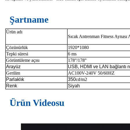
Şartname
Ürün adı
Sıcak Antrenman Fitness Aynası A
Çözünürlük
1920*1080
Tepki süresi
6 ms
Görüntüleme açısı
178°/178°
Arayüz
USB, HDMI ve LAN bağlantı n
Gerilim
AC100V-240V 50/60HZ
Parlaklık
350
cd/m2
Renk
Siyah
Ürün Videosu