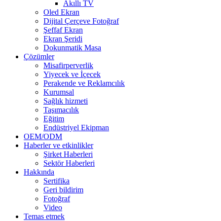
Akıllı TV
Oled Ekran
Dijital Çerçeve Fotoğraf
Şeffaf Ekran
Ekran Şeridi
Dokunmatik Masa
Çözümler
Misafirperverlik
Yiyecek ve İçecek
Perakende ve Reklamcılık
Kurumsal
Sağlık hizmeti
Taşımacılık
Eğitim
Endüstriyel Ekipman
OEM/ODM
Haberler ve etkinlikler
Şirket Haberleri
Sektör Haberleri
Hakkında
Sertifika
Geri bildirim
Fotoğraf
Video
Temas etmek