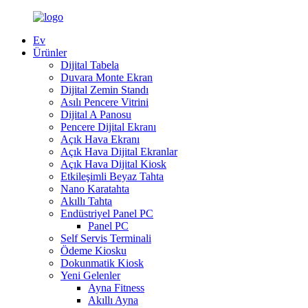
Ev
Ürünler
Dijital Tabela
Duvara Monte Ekran
Dijital Zemin Standı
Asılı Pencere Vitrini
Dijital A Panosu
Pencere Dijital Ekranı
Açık Hava Ekranı
Açık Hava Dijital Ekranlar
Açık Hava Dijital Kiosk
Etkileşimli Beyaz Tahta
Nano Karatahta
Akıllı Tahta
Endüstriyel Panel PC
Panel PC
Self Servis Terminali
Ödeme Kiosku
Dokunmatik Kiosk
Yeni Gelenler
Ayna Fitness
Akıllı Ayna