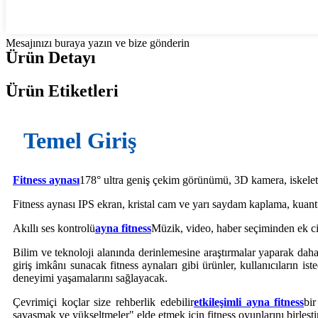
Mesajınızı buraya yazın ve bize gönderin
Ürün Detayı
Ürün Etiketleri
Temel Giriş
Fitness aynası
178° ultra geniş çekim görünümü, 3D kamera, iskelet t
Fitness aynası IPS ekran, kristal cam ve yarı saydam kaplama, kuan
Akıllı ses kontrolü
ayna fitness
Müzik, video, haber seçiminden ek cih
Bilim ve teknoloji alanında derinlemesine araştırmalar yaparak daha
giriş imkânı sunacak fitness aynaları gibi ürünler, kullanıcıların i
deneyimi yaşamalarını sağlayacak.
Çevrimiçi koçlar size rehberlik edebilir
etkileşimli ayna fitness
bir
savaşmak ve yükseltmeler" elde etmek için fitness oyunlarını birleştir