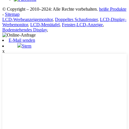
© Copyright – 2010–2024: Alle Rechte vorbehalten.
heiße Produkte
-
Sitemap
LCD-Werbeanzeigemonitor
,
Doppeltes Schaufenster
,
LCD-Display-
Werbemonitor
,
LCD-Menütafel
,
Fenster-LCD-Anzeige
,
Bodenstehendes Display
,
E-Mail senden
Stern
x