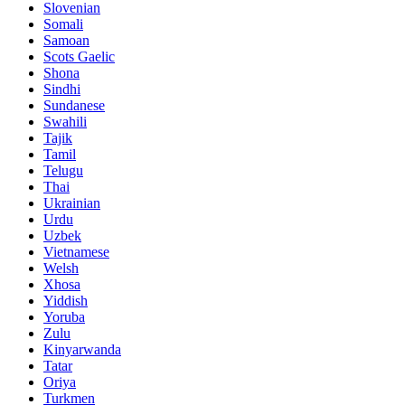
Slovenian
Somali
Samoan
Scots Gaelic
Shona
Sindhi
Sundanese
Swahili
Tajik
Tamil
Telugu
Thai
Ukrainian
Urdu
Uzbek
Vietnamese
Welsh
Xhosa
Yiddish
Yoruba
Zulu
Kinyarwanda
Tatar
Oriya
Turkmen