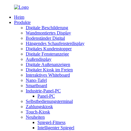
Heim
Produkte
Digitale Beschilderung
Wandmontiertes Display
Bodenständer Digital
Hängendes Schaufensterdisplay
Digitales Kundenstopper
Digitale Fensteranzeige
Außendisplay
Digitale Außenanzeigen
Digitaler Kiosk im Freien
Interaktives Whiteboard
Nano-Tafel
Smartboard
Industrie-Panel-PC
Panel-PC
Selbstbedienungsterminal
Zahlungskiosk
Touch-Kiosk
Neuheiten
Spiegel-Fitness
Intelligenter Spiegel