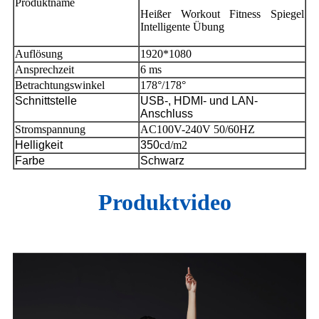
Produktname
Heißer Workout Fitness Spiegel
Intelligente Übung
Auflösung
1920*1080
Ansprechzeit
6 ms
Betrachtungswinkel
178°/178°
Schnittstelle
USB-, HDMI- und LAN-
Anschluss
Stromspannung
AC100V-240V 50/60HZ
Helligkeit
350
cd/m2
Farbe
Schwarz
Produktvideo