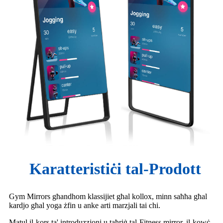
Karatteristiċi tal-Prodott
Gym Mirrors għandhom klassijiet għal kollox, minn saħħa għal
kardjo għal yoga żfin u anke arti marzjali tai chi.
Matul il-kors ta' introduzzjoni u taħriġ tal-Fitness mirror, il-kowċ