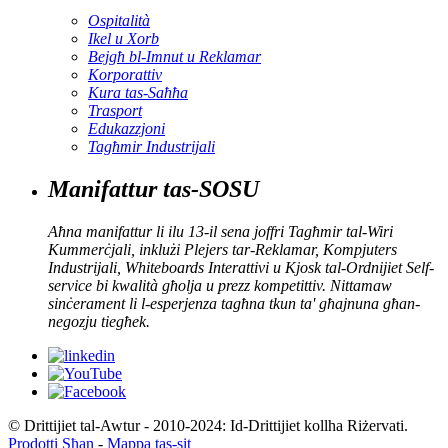
Ospitalità
Ikel u Xorb
Bejgħ bl-Imnut u Reklamar
Korporattiv
Kura tas-Saħħa
Trasport
Edukazzjoni
Tagħmir Industrijali
Manifattur tas-SOSU
Aħna manifattur li ilu 13-il sena joffri Tagħmir tal-Wiri
Kummerċjali, inklużi Plejers tar-Reklamar, Kompjuters
Industrijali, Whiteboards Interattivi u Kjosk tal-Ordnijiet Self-
service bi kwalità għolja u prezz kompetittiv. Nittamaw
sinċerament li l-esperjenza tagħna tkun ta' għajnuna għan-
negozju tiegħek.
© Drittijiet tal-Awtur - 2010-2024: Id-Drittijiet kollha Riżervati.
Prodotti Sħan
-
Mappa tas-sit