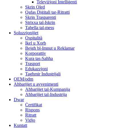
Televiżjoni Intelliġenti
Skrin Oled
Qafas Diġitali tar-Ritratti
Skrin Trasparenti
Strixxa tal-Iskrin
Tabella tal-mess
Soluzzjonijiet
Ospitalità
Ikel u Xorb
Bejgħ bl-Imnut u Reklamar
Korporattiv
Kura tas-Saħħa
Trasport
Edukazzjoni
Tagħmir Industrijali
OEM/odm
Aħbarijiet u avvenimenti
Aħbarijiet tal-Kumpanija
Aħbarijiet tal-Industrija
Dwar
Ċertifikat
Rispons
Ritratt
Vidjo
Kuntatt