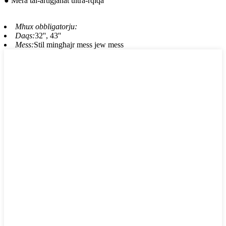
● Mera tal-artiġjanat ultra-rqiqa
Mhux obbligatorju:
Daqs:
32'', 43''
Mess:
Stil mingħajr mess jew mess