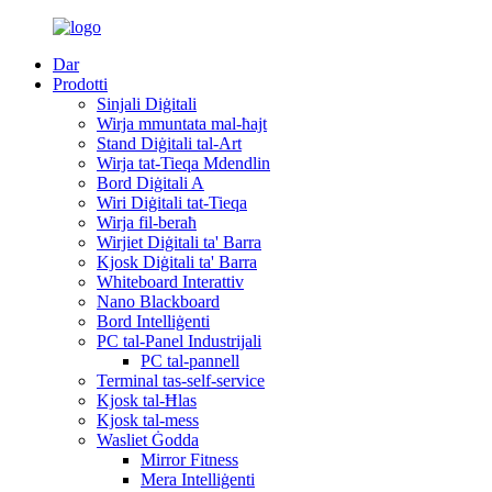
Dar
Prodotti
Sinjali Diġitali
Wirja mmuntata mal-ħajt
Stand Diġitali tal-Art
Wirja tat-Tieqa Mdendlin
Bord Diġitali A
Wiri Diġitali tat-Tieqa
Wirja fil-beraħ
Wirjiet Diġitali ta' Barra
Kjosk Diġitali ta' Barra
Whiteboard Interattiv
Nano Blackboard
Bord Intelliġenti
PC tal-Panel Industrijali
PC tal-pannell
Terminal tas-self-service
Kjosk tal-Ħlas
Kjosk tal-mess
Wasliet Ġodda
Mirror Fitness
Mera Intelliġenti