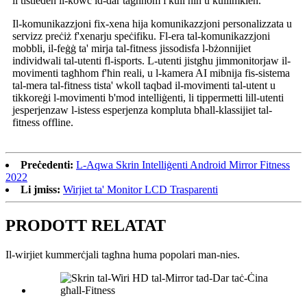
li tistieden il-kowċ id-dar tagħhom f'kull ħin u kullimkien.
Il-komunikazzjoni fix-xena hija komunikazzjoni personalizzata u
servizz preċiż f'xenarju speċifiku. Fl-era tal-komunikazzjoni
mobbli, il-feġġ ta' mirja tal-fitness jissodisfa l-bżonnijiet
individwali tal-utenti fl-isports. L-utenti jistgħu jimmonitorjaw il-
movimenti tagħhom f'ħin reali, u l-kamera AI mibnija fis-sistema
tal-mera tal-fitness tista' wkoll taqbad il-movimenti tal-utent u
tikkoreġi l-movimenti b'mod intelliġenti, li tippermetti lill-utenti
jesperjenzaw l-istess esperjenza kompluta bħall-klassijiet tal-
fitness offline.
Preċedenti:
L-Aqwa Skrin Intelliġenti Android Mirror Fitness
2022
Li jmiss:
Wirjiet ta' Monitor LCD Trasparenti
PRODOTT RELATAT
Il-wirjiet kummerċjali tagħna huma popolari man-nies.