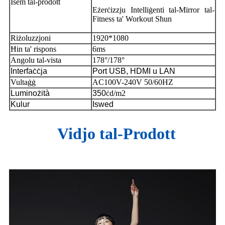
Isem tal-prodott
Eżerċizzju Intelliġenti tal-Mirror tal-
Fitness ta' Workout Sħun
Riżoluzzjoni
1920*1080
Ħin ta' rispons
6ms
Angolu tal-vista
178°/178°
Interfaċċja
Port USB, HDMI u LAN
Vultaġġ
AC100V-240V 50/60HZ
Luminożità
350
ċd/m2
Kulur
Iswed
Vidjo tal-Prodott