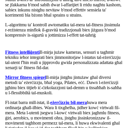
se jfakkarna b'mod sabiħ dwar l-affarijiet li rridu nagħtu kashom,
sabiex inkunu nistgħu nevitaw b'mod effettiv sensiela ta'
korrimenti bla bżonn bħal sprains u strains.
L-algoritmu ta' kontroll awtomatiku tal-mera tal-fitness jissimula
r-reżistenza minflok il-gravità tradizzjonali biex jiżgura b'mod
komprensiv is-sigurtà u jottimizza l-effett tat-taħriġ
Fitness intelliġenti
Il-mirja jużaw kameras, sensuri u tagħmir
tekniku ieħor integrati biex jimmonitorjaw l-istatus tal-eżerċizzju
tal-utent f'ħin reali u jipprovdu gwida personalizzata adattata għal
xenarji ta' fitness fid-dar.
Mirror fitness spiegel
Il-mirja jistgħu jintużaw għal diversi
metodi ta’ eżerċizzju, bħal yoga, Pilates, eċċ. Dawn l-eżerċizzji
jgħinu biex titjieb iċ-ċirkolazzjoni tad-demm u tissaħħaħ is-saħħa
u l-flessibbiltà tal-muskoli.
Fl-istat barra mill-istat, il-
eżerċizzju bil-mera
huwa mera
ordinarja għall-ilbies. Wara li tixgħelha, jidher kowċ virtwali fil-
mera. Meta l-utenti jsegwu l-kowċ virtwali biex jagħmlu fitness,
ġiri, aerobics, u movimenti oħra, jistgħu jissinkronizzaw il-
movimenti tagħhom permezz tal-mera, li huwa ekwivalenti għal