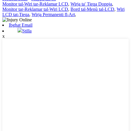
Monitor tal-Wiri tar-Reklamar LCD
,
Wirja ta' Tieqa Doppja
,
Monitor tar-Reklamar tal-Wiri LCD
,
Bord tal-Menù tal-LCD
,
Wiri
LCD tat-Tieqa
,
Wirja Permanenti fl-Art
,
Ibgħat Email
Stilla
x