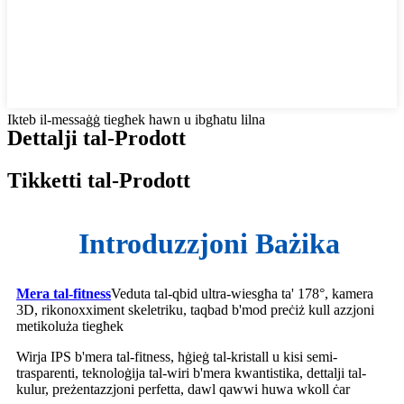
Ikteb il-messaġġ tiegħek hawn u ibgħatu lilna
Dettalji tal-Prodott
Tikketti tal-Prodott
Introduzzjoni Bażika
Mera tal-fitness
Veduta tal-qbid ultra-wiesgħa ta' 178°, kamera
3D, rikonoxximent skeletriku, taqbad b'mod preċiż kull azzjoni
metikoluża tiegħek
Wirja IPS b'mera tal-fitness, ħġieġ tal-kristall u kisi semi-
trasparenti, teknoloġija tal-wiri b'mera kwantistika, dettalji tal-
kulur, preżentazzjoni perfetta, dawl qawwi huwa wkoll ċar