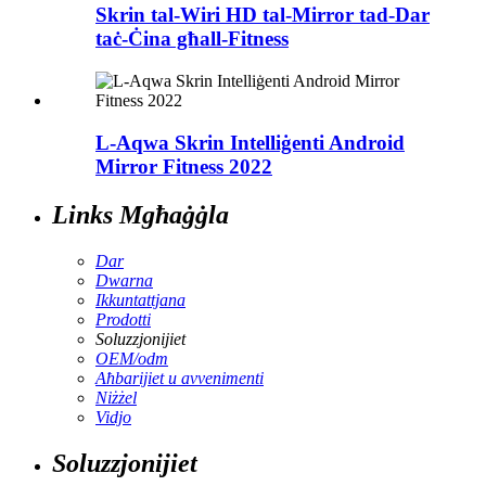
Skrin tal-Wiri HD tal-Mirror tad-Dar
taċ-Ċina għall-Fitness
L-Aqwa Skrin Intelliġenti Android
Mirror Fitness 2022
Links Mgħaġġla
Dar
Dwarna
Ikkuntattjana
Prodotti
Soluzzjonijiet
OEM/odm
Aħbarijiet u avvenimenti
Niżżel
Vidjo
Soluzzjonijiet