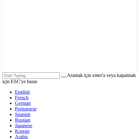
Aramak için enter'a veya kapatmak
için ESC'ye basın
English
French
German
Portuguese
Spanish
Russian
Japanese
Korean
Arabic