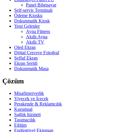
Panel Bilgisayar
Self-servis Terminali
Ödeme Kiosku
Dokunmatik Kiosk
Yeni Gelenler
Ayna Fitness
Akıllı Ayna
Akıllı TV
Oled Ekran
Dijital Çerçeve Fotoğraf
Şeffaf Ekran
Ekran Şeridi
Dokunmatik Masa
Çözüm
Misafirperverlik
Yiyecek ve İçecek
Perakende & Reklamcılık
Kurumsal
Sağlık hizmeti
Taşımacılık
Eğitim
Endüstriyel Ekipman