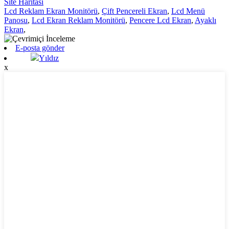
Site Haritası
Lcd Reklam Ekran Monitörü
,
Çift Pencereli Ekran
,
Lcd Menü
Panosu
,
Lcd Ekran Reklam Monitörü
,
Pencere Lcd Ekran
,
Ayaklı
Ekran
,
E-posta gönder
Yıldız
x