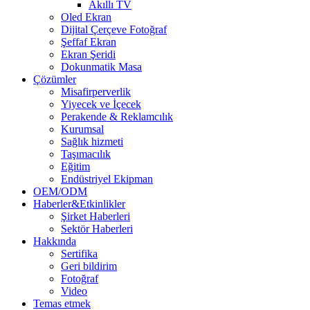
Akıllı TV
Oled Ekran
Dijital Çerçeve Fotoğraf
Şeffaf Ekran
Ekran Şeridi
Dokunmatik Masa
Çözümler
Misafirperverlik
Yiyecek ve İçecek
Perakende & Reklamcılık
Kurumsal
Sağlık hizmeti
Taşımacılık
Eğitim
Endüstriyel Ekipman
OEM/ODM
Haberler&Etkinlikler
Şirket Haberleri
Sektör Haberleri
Hakkında
Sertifika
Geri bildirim
Fotoğraf
Video
Temas etmek