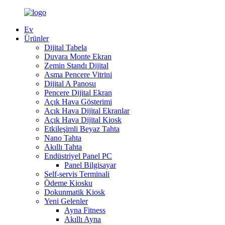
Ev
Ürünler
Dijital Tabela
Duvara Monte Ekran
Zemin Standı Dijital
Asma Pencere Vitrini
Dijital A Panosu
Pencere Dijital Ekran
Açık Hava Gösterimi
Açık Hava Dijital Ekranlar
Açık Hava Dijital Kiosk
Etkileşimli Beyaz Tahta
Nano Tahta
Akıllı Tahta
Endüstriyel Panel PC
Panel Bilgisayar
Self-servis Terminali
Ödeme Kiosku
Dokunmatik Kiosk
Yeni Gelenler
Ayna Fitness
Akıllı Ayna