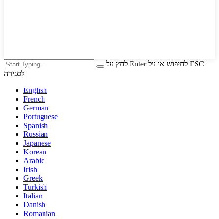
לחץ על Enter לחיפוש או על ESC
לסגירה
English
French
German
Portuguese
Spanish
Russian
Japanese
Korean
Arabic
Irish
Greek
Turkish
Italian
Danish
Romanian