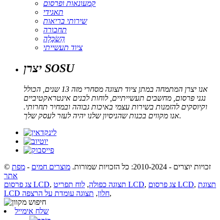
קמעונאות ופרסום
תאגידי
שירותי בריאות
תחבורה
הַשׂכָּלָה
ציוד תעשייתי
יצרן SOSU
אנו יצרן המתמחה במתן ציוד תצוגה מסחרי מזה 13 שנים, הכולל
נגני פרסום, מחשבים תעשייתיים, לוחות לבנים אינטראקטיביים
וקיוסקים להזמנות בשירות עצמי באיכות גבוהה ובמחיר תחרותי.
אנו מקווים בכנות שהניסיון שלנו יהיה לעזר לעסק שלך.
© זכויות יוצרים - 2010-2024: כל הזכויות שמורות.
מוצרים חמים
-
מפת
אתר
תצוגת
,
צג פרסום LCD
,
לוח תפריט LCD
תצוגה כפולה
,
,
צג פרסום LCD
,
LCD חלון
,
תצוגה עומדת על הרצפה
שלח אימייל