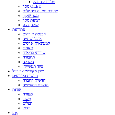
טלוויזיה חכמה
מסך OLED
מסגרת תמונה דיגיטלית
מסך שקוף
רצועת מסך
שולחן מגע
פתרונות
הַכנָסַת אוֹרְחִים
אוכל ושתייה
קמעונאות ופרסום
תאגידי
שירותי בריאות
תחבורה
הַשׂכָּלָה
ציוד תעשייתי
יצרן מקורי/מוצר רגיל
חדשות ואירועים
חדשות החברה
חדשות בתעשייה
אוֹדוֹת
תְעוּדָה
מָשׁוֹב
תַצלוּם
וִידֵאוֹ
מַגָע