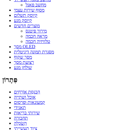
מחשב פאנל
מסוף שירות עצמי
קיוסק תשלום
קיוסק מגע
מוצרים חדשים
מירור פיטנס
מראה חכמה
טלוויזיה חכמה
מסך OLED
מסגרת תמונה דיגיטלית
מסך שקוף
רצועת מסך
שולחן מגע
פִּתָרוֹן
הַכנָסַת אוֹרְחִים
אוכל ושתייה
קמעונאות ופרסום
תאגידי
שירותי בריאות
תחבורה
הַשׂכָּלָה
ציוד תעשייתי