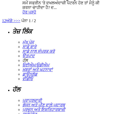
ਸਮੇਂ ਸਕ੍ਰੀਨ 'ਤੇ ਦਖਲਅੰਦਾਜ਼ੀ ਪੈਟਰਨ ਹੋਣ ਤਾਂ ਮੈਨੂੰ ਕੀ
ਕਰਨਾ ਚਾਹੀਦਾ ਹੈ? ਦ...
ਹੋਰ ਪੜ੍ਹੋ
1
2
ਅੱਗੇ >
>>
ਪੰਨਾ 1 / 2
ਤੇਜ਼ ਲਿੰਕ
ਮੁੱਖ ਪੇਜ
ਸਾਡੇ ਬਾਰੇ
ਸਾਡੇ ਨਾਲ ਸੰਪਰਕ ਕਰੋ
ਉਤਪਾਦ
ਹੱਲ
ਓਈਐਮ/ਓਡੀਐਮ
ਖ਼ਬਰਾਂ ਅਤੇ ਘਟਨਾਵਾਂ
ਡਾਊਨਲੋਡ
ਵੀਡੀਓ
ਹੱਲ
ਪਰਾਹੁਣਚਾਰੀ
ਭੋਜਨ ਅਤੇ ਪੀਣ ਵਾਲੇ ਪਦਾਰਥ
ਪ੍ਰਚੂਨ ਅਤੇ ਇਸ਼ਤਿਹਾਰਬਾਜ਼ੀ