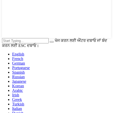
ਖੋਜ ਕਰਨ ਲਈ ਐਂਟਰ ਦਬਾਓ ਜਾਂ ਬੰਦ
ਕਰਨ ਲਈ ESC ਦਬਾਓ।
English
French
German
Portuguese
Spanish
Russian
Japanese
Korean
Arabic
Irish
Greek
Turkish
Italian