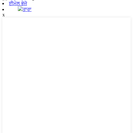
ਈਮੇਲ ਭੇਜੋ
ਤਾਰਾ
x