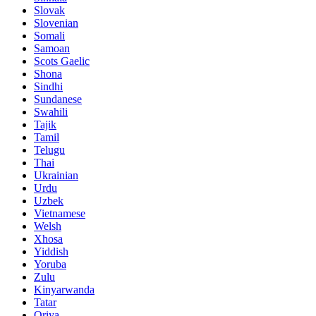
Slovak
Slovenian
Somali
Samoan
Scots Gaelic
Shona
Sindhi
Sundanese
Swahili
Tajik
Tamil
Telugu
Thai
Ukrainian
Urdu
Uzbek
Vietnamese
Welsh
Xhosa
Yiddish
Yoruba
Zulu
Kinyarwanda
Tatar
Oriya