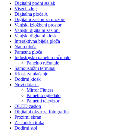
Digitalni podni stalak
Viseći izlog
Digitalna ploča A
Digitalni zaslon za prozore
Vanjski izložbeni prostor
Vanjski digitalni zasloni
Vanjski digitalni kiosk
Interaktivna bijela ploča
Nano ploča
Pametna ploča
Industrijsko panelno računalo
Panelno računalo
Samouslužni terminal
Kiosk za plaćanje
Dodirni kiosk
Novi dolasci
Mirror Fitness
Pametno ogledalo
Pametni televizor
OLED zaslon
Digitalni okvir za fotografiju
Prozirni ekran
Zaslonska traka
Dodirni stol