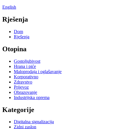
English
Rješenja
Dom
Rješenja
Otopina
Gostoljubivost
Hrana i piće
Maloprodaja i oglašavanje
Korporativno
Zdravstvo
Prijevoz
Obrazovanje
Industrijska oprema
Kategorije
Digitalna signalizacija
Zidni zaslon