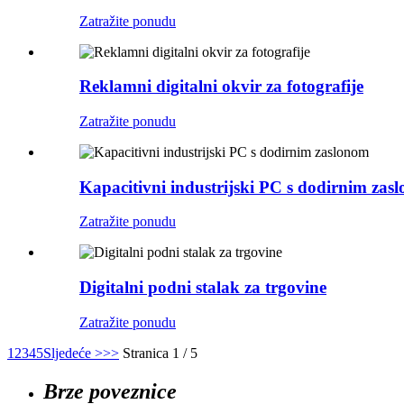
Zatražite ponudu
Reklamni digitalni okvir za fotografije
Zatražite ponudu
Kapacitivni industrijski PC s dodirnim zas
Zatražite ponudu
Digitalni podni stalak za trgovine
Zatražite ponudu
1
2
3
4
5
Sljedeće >
>>
Stranica 1 / 5
Brze poveznice