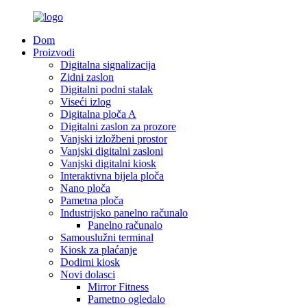
Dom
Proizvodi
Digitalna signalizacija
Zidni zaslon
Digitalni podni stalak
Viseći izlog
Digitalna ploča A
Digitalni zaslon za prozore
Vanjski izložbeni prostor
Vanjski digitalni zasloni
Vanjski digitalni kiosk
Interaktivna bijela ploča
Nano ploča
Pametna ploča
Industrijsko panelno računalo
Panelno računalo
Samouslužni terminal
Kiosk za plaćanje
Dodirni kiosk
Novi dolasci
Mirror Fitness
Pametno ogledalo