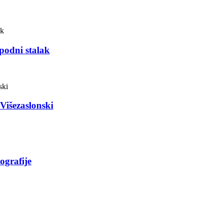
podni stalak
 Višezaslonski
tografije