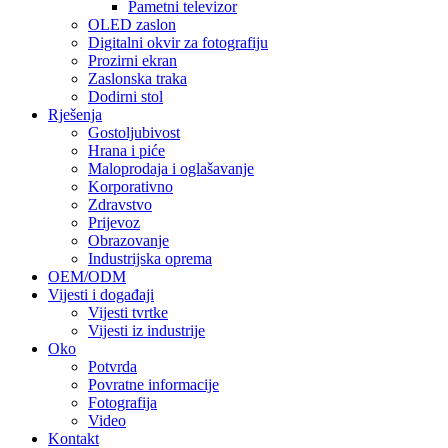
Pametni televizor
OLED zaslon
Digitalni okvir za fotografiju
Prozirni ekran
Zaslonska traka
Dodirni stol
Rješenja
Gostoljubivost
Hrana i piće
Maloprodaja i oglašavanje
Korporativno
Zdravstvo
Prijevoz
Obrazovanje
Industrijska oprema
OEM/ODM
Vijesti i događaji
Vijesti tvrtke
Vijesti iz industrije
Oko
Potvrda
Povratne informacije
Fotografija
Video
Kontakt