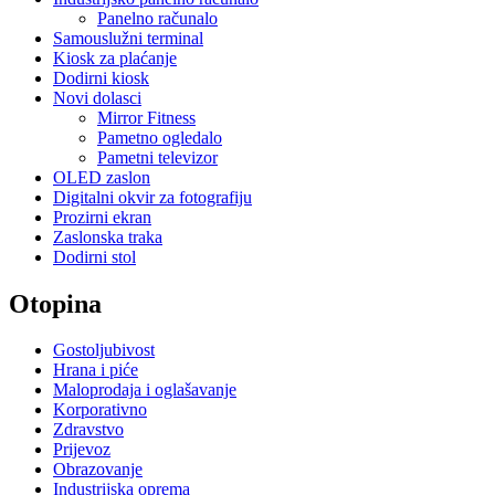
Panelno računalo
Samouslužni terminal
Kiosk za plaćanje
Dodirni kiosk
Novi dolasci
Mirror Fitness
Pametno ogledalo
Pametni televizor
OLED zaslon
Digitalni okvir za fotografiju
Prozirni ekran
Zaslonska traka
Dodirni stol
Otopina
Gostoljubivost
Hrana i piće
Maloprodaja i oglašavanje
Korporativno
Zdravstvo
Prijevoz
Obrazovanje
Industrijska oprema