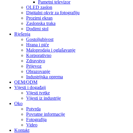
Pametni televizor
OLED zaslon
Digitalni okvir za fotografiju
Prozirni ekran
Zaslonska traka
Dodirni stol
Rješenja
Gostoljubivost
Hrana i piće
Maloprodaja i oglašavanje
Korporativno
Zdravstvo
Prijevoz
Obrazovanje
Industrijska oprema
OEM/ODM
Vijesti i događaji
Vijesti tvrtke
Vijesti iz industrije
Oko
Potvrda
Povratne informacije
Fotografija
Video
Kontakt