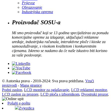
Prijevoz
Obrazovanje
Industrijska oprema
Proizvođač SOSU-a
Mi smo proizvođač koji se 13 godina specijalizirao za ponudu
komercijalne opreme za izlaganje, uključujući reklamne
uređaje, industrijska računala, interaktivne ploče i kioske za
samousluživanje, s visokom kvalitetom i konkurentnim
cijenama. Iskreno se nadamo da će naše iskustvo biti korisno
za vaše poslovanje.
© Autorska prava - 2010-2024: Sva prava pridržana.
Vrući
proizvodi
-
Mapa stranice
Podni zaslon
,
LCD monitor za oglašavanje
,
LCD reklamni monitor
,
LCD zaslon za prozore
,
LCD ploča s izbornikom
,
Dvostruki prozor
,
Pošalji e-poštu
Zvjezdica