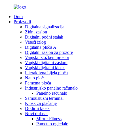
Dom
Proizvodi
Digitalna signalizacija
Zidni zaslon
Digitalni podni stalak
Viseći izlog
Digitalna ploča A
Digitalni zaslon za prozore
Vanjski izložbeni prostor
Vanjski digitalni zasloni
Vanjski digitalni kiosk
Interaktivna bijela ploča
Nano ploča
Pametna ploča
Industrijsko panelno računalo
Panelno računalo
Samouslužni terminal
Kiosk za plaćanje
Dodirni kiosk
Novi dolasci
Mirror Fitness
Pametno ogledalo