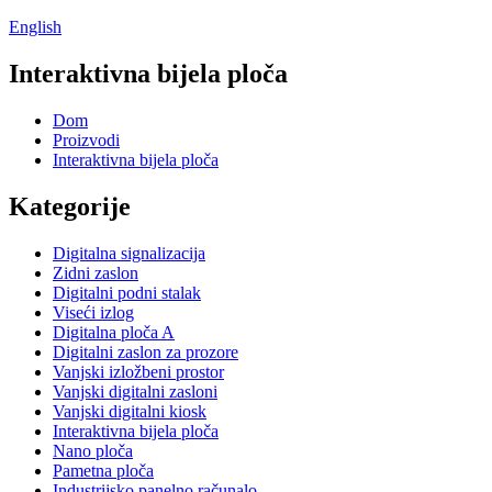
English
Interaktivna bijela ploča
Dom
Proizvodi
Interaktivna bijela ploča
Kategorije
Digitalna signalizacija
Zidni zaslon
Digitalni podni stalak
Viseći izlog
Digitalna ploča A
Digitalni zaslon za prozore
Vanjski izložbeni prostor
Vanjski digitalni zasloni
Vanjski digitalni kiosk
Interaktivna bijela ploča
Nano ploča
Pametna ploča
Industrijsko panelno računalo