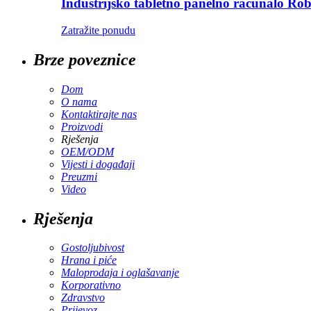
Industrijsko tabletno panelno računalo R
Zatražite ponudu
Brze poveznice
Dom
O nama
Kontaktirajte nas
Proizvodi
Rješenja
OEM/ODM
Vijesti i događaji
Preuzmi
Video
Rješenja
Gostoljubivost
Hrana i piće
Maloprodaja i oglašavanje
Korporativno
Zdravstvo
Prijevoz