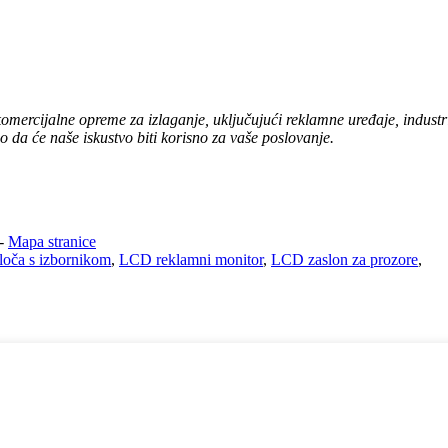
mercijalne opreme za izlaganje, uključujući reklamne uređaje, industri
da će naše iskustvo biti korisno za vaše poslovanje.
-
Mapa stranice
oča s izbornikom
,
LCD reklamni monitor
,
LCD zaslon za prozore
,