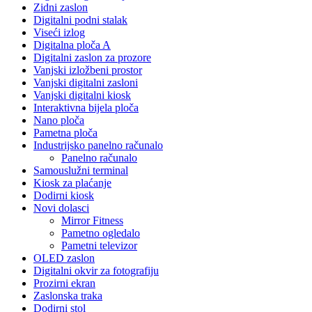
Zidni zaslon
Digitalni podni stalak
Viseći izlog
Digitalna ploča A
Digitalni zaslon za prozore
Vanjski izložbeni prostor
Vanjski digitalni zasloni
Vanjski digitalni kiosk
Interaktivna bijela ploča
Nano ploča
Pametna ploča
Industrijsko panelno računalo
Panelno računalo
Samouslužni terminal
Kiosk za plaćanje
Dodirni kiosk
Novi dolasci
Mirror Fitness
Pametno ogledalo
Pametni televizor
OLED zaslon
Digitalni okvir za fotografiju
Prozirni ekran
Zaslonska traka
Dodirni stol