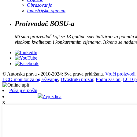
Obrazovanje
Industrijska oprema
Proizvođač SOSU-a
Mi smo proizvođač koji se 13 godina specijalizirao za ponudu ko
visokom kvalitetom i konkurentnim cijenama. Iskreno se nadamo 
© Autorska prava - 2010-2024: Sva prava pridržana.
Vrući proizvodi
LCD monitor za oglašavanje
,
Dvostruki prozor
,
Podni zaslon
,
LCD pl
Pošalji e-poštu
Zvjezdica
x