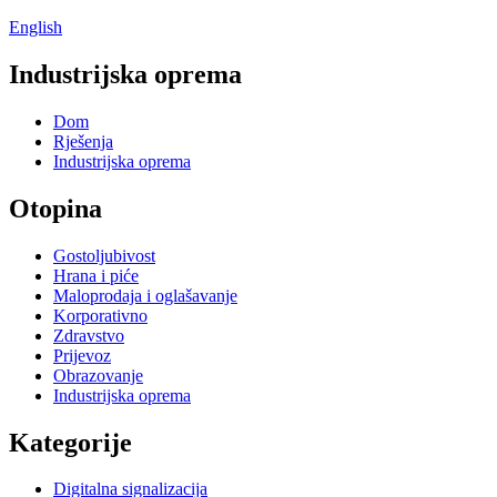
English
Industrijska oprema
Dom
Rješenja
Industrijska oprema
Otopina
Gostoljubivost
Hrana i piće
Maloprodaja i oglašavanje
Korporativno
Zdravstvo
Prijevoz
Obrazovanje
Industrijska oprema
Kategorije
Digitalna signalizacija