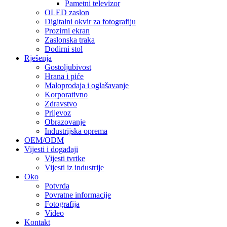
Pametni televizor
OLED zaslon
Digitalni okvir za fotografiju
Prozirni ekran
Zaslonska traka
Dodirni stol
Rješenja
Gostoljubivost
Hrana i piće
Maloprodaja i oglašavanje
Korporativno
Zdravstvo
Prijevoz
Obrazovanje
Industrijska oprema
OEM/ODM
Vijesti i događaji
Vijesti tvrtke
Vijesti iz industrije
Oko
Potvrda
Povratne informacije
Fotografija
Video
Kontakt