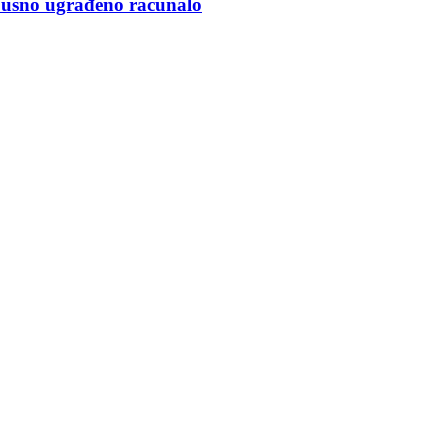
obusno ugrađeno računalo