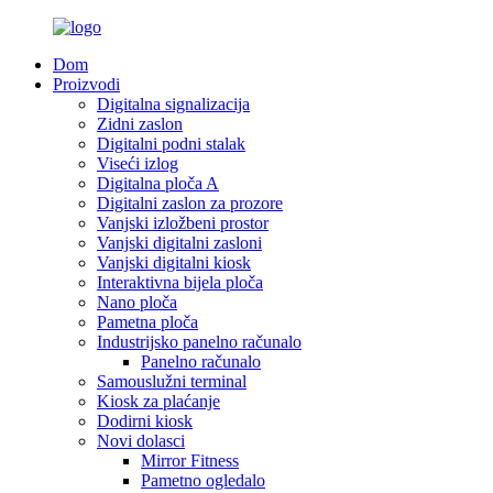
Dom
Proizvodi
Digitalna signalizacija
Zidni zaslon
Digitalni podni stalak
Viseći izlog
Digitalna ploča A
Digitalni zaslon za prozore
Vanjski izložbeni prostor
Vanjski digitalni zasloni
Vanjski digitalni kiosk
Interaktivna bijela ploča
Nano ploča
Pametna ploča
Industrijsko panelno računalo
Panelno računalo
Samouslužni terminal
Kiosk za plaćanje
Dodirni kiosk
Novi dolasci
Mirror Fitness
Pametno ogledalo