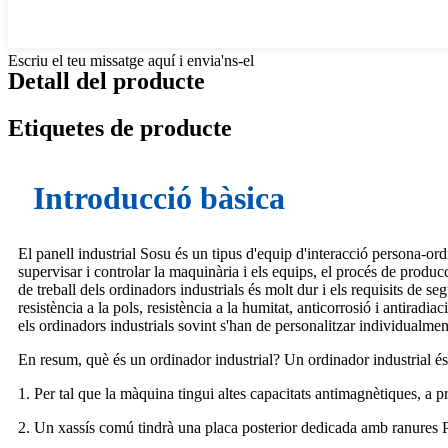
Escriu el teu missatge aquí i envia'ns-el
Detall del producte
Etiquetes de producte
Introducció bàsica
El panell industrial Sosu és un tipus d'equip d'interacció persona-ordi
supervisar i controlar la maquinària i els equips, el procés de produc
de treball dels ordinadors industrials és molt dur i els requisits de 
resistència a la pols, resistència a la humitat, anticorrosió i antiradi
els ordinadors industrials sovint s'han de personalitzar individualment
En resum, què és un ordinador industrial? Un ordinador industrial és
1. Per tal que la màquina tingui altes capacitats antimagnètiques, a pr
2. Un xassís comú tindrà una placa posterior dedicada amb ranures 