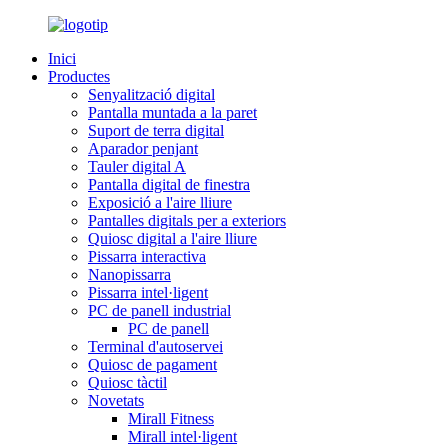
Inici
Productes
Senyalització digital
Pantalla muntada a la paret
Suport de terra digital
Aparador penjant
Tauler digital A
Pantalla digital de finestra
Exposició a l'aire lliure
Pantalles digitals per a exteriors
Quiosc digital a l'aire lliure
Pissarra interactiva
Nanopissarra
Pissarra intel·ligent
PC de panell industrial
PC de panell
Terminal d'autoservei
Quiosc de pagament
Quiosc tàctil
Novetats
Mirall Fitness
Mirall intel·ligent