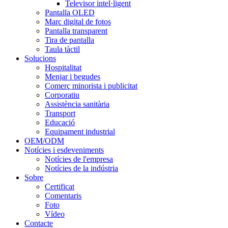
Televisor intel·ligent
Pantalla OLED
Marc digital de fotos
Pantalla transparent
Tira de pantalla
Taula tàctil
Solucions
Hospitalitat
Menjar i begudes
Comerç minorista i publicitat
Corporatiu
Assistència sanitària
Transport
Educació
Equipament industrial
OEM/ODM
Notícies i esdeveniments
Notícies de l'empresa
Notícies de la indústria
Sobre
Certificat
Comentaris
Foto
Vídeo
Contacte