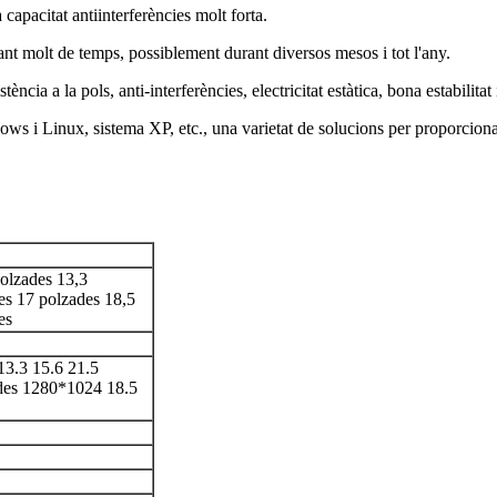
 capacitat antiinterferències molt forta.
rant molt de temps, possiblement durant diversos mesos i tot l'any.
tència a la pols, anti-interferències, electricitat estàtica, bona estabilita
ws i Linux, sistema XP, etc., una varietat de solucions per proporcionar
polzades 13,3
es 17 polzades 18,5
es
13.3 15.6 21.5
des 1280*1024 18.5