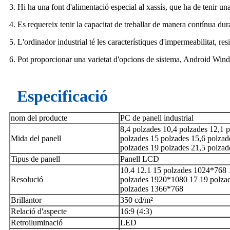
3. Hi ha una font d'alimentació especial al xassís, que ha de tenir una
4. Es requereix tenir la capacitat de treballar de manera contínua du
5. L'ordinador industrial té les característiques d'impermeabilitat, resis
6. Pot proporcionar una varietat d'opcions de sistema, Android Windo
Especificació
nom del producte
PC de panell industrial
8,4 polzades 10,4 polzades 12,1 
Mida del panell
polzades 15 polzades 15,6 polzad
polzades 19 polzades 21,5 polzad
Tipus de panell
Panell LCD
10.4 12.1 15 polzades 1024*768 
Resolució
polzades 1920*1080 17 19 polza
polzades 1366*768
Brillantor
350 cd/m²
Relació d'aspecte
16:9 (4:3)
Retroiluminació
LED