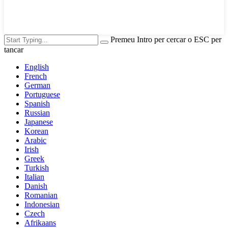
Premeu Intro per cercar o ESC per
tancar
English
French
German
Portuguese
Spanish
Russian
Japanese
Korean
Arabic
Irish
Greek
Turkish
Italian
Danish
Romanian
Indonesian
Czech
Afrikaans