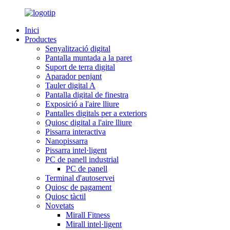
Inici
Productes
Senyalització digital
Pantalla muntada a la paret
Suport de terra digital
Aparador penjant
Tauler digital A
Pantalla digital de finestra
Exposició a l'aire lliure
Pantalles digitals per a exteriors
Quiosc digital a l'aire lliure
Pissarra interactiva
Nanopissarra
Pissarra intel·ligent
PC de panell industrial
PC de panell
Terminal d'autoservei
Quiosc de pagament
Quiosc tàctil
Novetats
Mirall Fitness
Mirall intel·ligent