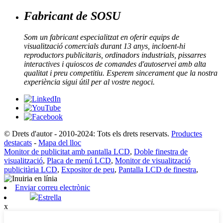
Fabricant de SOSU
Som un fabricant especialitzat en oferir equips de
visualització comercials durant 13 anys, incloent-hi
reproductors publicitaris, ordinadors industrials, pissarres
interactives i quioscos de comandes d'autoservei amb alta
qualitat i preu competitiu. Esperem sincerament que la nostra
experiència sigui útil per al vostre negoci.
© Drets d'autor - 2010-2024: Tots els drets reservats.
Productes
destacats
-
Mapa del lloc
Monitor de publicitat amb pantalla LCD
,
Doble finestra de
visualització
,
Placa de menú LCD
,
Monitor de visualització
publicitària LCD
,
Expositor de peu
,
Pantalla LCD de finestra
,
Enviar correu electrònic
Estrella
x