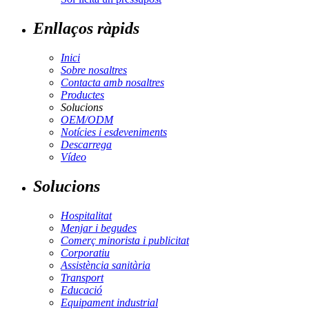
Enllaços ràpids
Inici
Sobre nosaltres
Contacta amb nosaltres
Productes
Solucions
OEM/ODM
Notícies i esdeveniments
Descarrega
Vídeo
Solucions
Hospitalitat
Menjar i begudes
Comerç minorista i publicitat
Corporatiu
Assistència sanitària
Transport
Educació
Equipament industrial