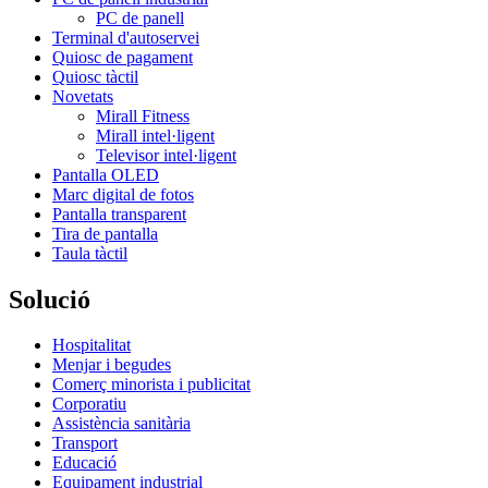
PC de panell
Terminal d'autoservei
Quiosc de pagament
Quiosc tàctil
Novetats
Mirall Fitness
Mirall intel·ligent
Televisor intel·ligent
Pantalla OLED
Marc digital de fotos
Pantalla transparent
Tira de pantalla
Taula tàctil
Solució
Hospitalitat
Menjar i begudes
Comerç minorista i publicitat
Corporatiu
Assistència sanitària
Transport
Educació
Equipament industrial