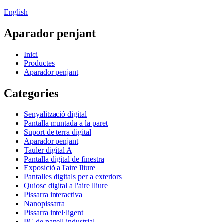
English
Aparador penjant
Inici
Productes
Aparador penjant
Categories
Senyalització digital
Pantalla muntada a la paret
Suport de terra digital
Aparador penjant
Tauler digital A
Pantalla digital de finestra
Exposició a l'aire lliure
Pantalles digitals per a exteriors
Quiosc digital a l'aire lliure
Pissarra interactiva
Nanopissarra
Pissarra intel·ligent
PC de panell industrial