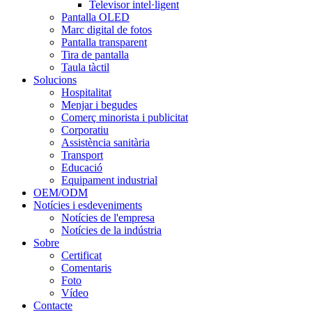
Televisor intel·ligent
Pantalla OLED
Marc digital de fotos
Pantalla transparent
Tira de pantalla
Taula tàctil
Solucions
Hospitalitat
Menjar i begudes
Comerç minorista i publicitat
Corporatiu
Assistència sanitària
Transport
Educació
Equipament industrial
OEM/ODM
Notícies i esdeveniments
Notícies de l'empresa
Notícies de la indústria
Sobre
Certificat
Comentaris
Foto
Vídeo
Contacte