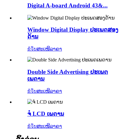
Digital A-board Android 43&...
Window Digital Display ປະເພດສອງ
ດ້ານ
ຂໍໃບສະເໜີລາຄາ
Double Side Advertising ປະເພດ
ເພດານ
ຂໍໃບສະເໜີລາຄາ
ຈໍ LCD ເພດານ
ຂໍໃບສະເໜີລາຄາ