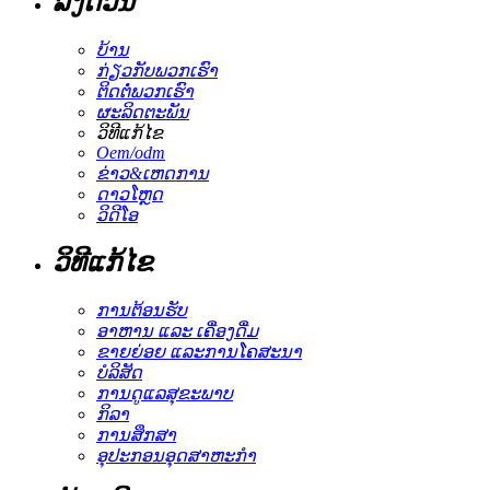
ລິ້ງດ່ວນ
ບ້ານ
ກ່ຽວກັບພວກເຮົາ
ຕິດຕໍ່ພວກເຮົາ
ຜະລິດຕະພັນ
ວິທີແກ້ໄຂ
Oem/odm
ຂ່າວ&ເຫດການ
ດາວໂຫຼດ
ວິດີໂອ
ວິທີແກ້ໄຂ
ການຕ້ອນຮັບ
ອາຫານ ແລະ ເຄື່ອງດື່ມ
ຂາຍຍ່ອຍ ແລະການໂຄສະນາ
ບໍລິສັດ
ການດູແລສຸຂະພາບ
ກິລາ
ການສຶກສາ
ອຸປະກອນອຸດສາຫະກໍາ