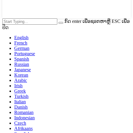
ກົດ enter ເພື່ອຊອກຫາຫຼື ESC ເພື່ອ
ປິດ
English
French
German
Portuguese
Spanish
Russian
Japanese
Korean
Arabic
Irish
Greek
Turkish
Italian
Danish
Romanian
Indonesian
Czech
Afrikaans