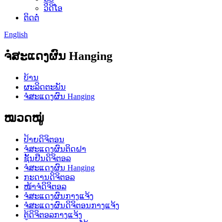
ວິດີໂອ
ຕິດຕໍ່
English
ຈໍສະແດງຜົນ Hanging
ບ້ານ
ຜະລິດຕະພັນ
ຈໍສະແດງຜົນ Hanging
ໝວດໝູ່
ປ້າຍດິຈິຕອນ
ຈໍສະແດງຜົນຕິດຝາ
ຊັ້ນຢືນດິຈິຕອລ
ຈໍສະແດງຜົນ Hanging
ກະດານດິຈິຕອລ
ໜ້າຈໍດິຈິຕອລ
ຈໍສະແດງຜົນກາງແຈ້ງ
ຈໍສະແດງຜົນດິຈິຕອນກາງແຈ້ງ
ຕູ້ດິຈິຕອລກາງແຈ້ງ