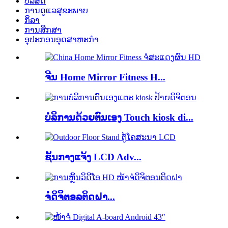
ບໍລິສັດ
ການດູແລສຸຂະພາບ
ກິລາ
ການສຶກສາ
ອຸປະກອນອຸດສາຫະກໍາ
ຈີນ Home Mirror Fitness H...
ບໍລິການດ້ວຍຕົນເອງ Touch kiosk di...
ຊັ້ນກາງແຈ້ງ LCD Adv...
ຈໍດິຈິຕອລຕິດຝາ...