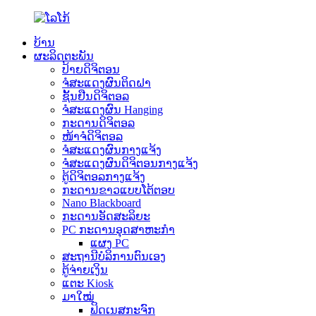
ບ້ານ
ຜະລິດຕະພັນ
ປ້າຍດິຈິຕອນ
ຈໍສະແດງຜົນຕິດຝາ
ຊັ້ນຢືນດິຈິຕອລ
ຈໍສະແດງຜົນ Hanging
ກະດານດິຈິຕອລ
ໜ້າຈໍດິຈິຕອລ
ຈໍສະແດງຜົນກາງແຈ້ງ
ຈໍສະແດງຜົນດິຈິຕອນກາງແຈ້ງ
ຕູ້ດິຈິຕອລກາງແຈ້ງ
ກະດານຂາວແບບໂຕ້ຕອບ
Nano Blackboard
ກະດານອັດສະລິຍະ
PC ກະດານອຸດສາຫະກໍາ
ແຜງ PC
ສະຖານີບໍລິການຕົນເອງ
ຕູ້ຈ່າຍເງິນ
ແຕະ Kiosk
ມາໃໝ່
ຟິດເນສກະຈົກ