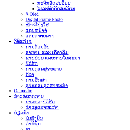
ກະຈົກອັດສະລິຍະ
ໂທລະທັດອັດສະລິຍະ
ຈໍ Oled
Digital Frame Photo
ໜ້າຈໍໂປ່ງໃສ
ແຖບຫນ້າຈໍ
ແຕະຕາຕະລາງ
ວິທີແກ້ໄຂ
ການຕ້ອນຮັບ
ອາຫານ ແລະ ເຄື່ອງດື່ມ
ຂາຍຍ່ອຍ ແລະການໂຄສະນາ
ບໍລິສັດ
ການດູແລສຸຂະພາບ
ກິລາ
ການສຶກສາ
ອຸປະກອນອຸດສາຫະກໍາ
Oem/odm
ຂ່າວ&ເຫດການ
ຂ່າວຂອງບໍລິສັດ
ຂ່າວອຸດສາຫະກໍາ
ກ່ຽວກັບ
ໃບຢັ້ງຢືນ
ຄໍາຕິຊົມ
ຮູບ