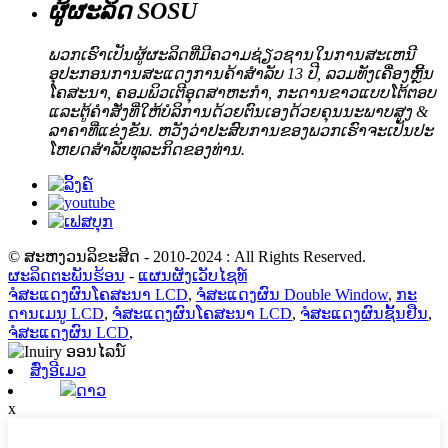
ຜູ້ຜະລິດ SOSU
ພວກເຮົາເປັນຜູ້ຜະລິດທີ່ມີຄວາມຊ່ຽວຊານໃນການສະເຫນີ
ອຸປະກອນການສະແດງການຄ້າສໍາລັບ 13 ປີ, ລວມທັງເຄື່ອງຫຼີ້ນ
ໂຄສະນາ, ຄອມພິວເຕີອຸດສາຫະກໍາ, ກະດານຂາວແບບໂຕ້ຕອບ
ແລະຕູ້ຄໍາສັ່ງທີ່ໃຫ້ບໍລິການດ້ວຍຕົນເອງດ້ວຍຄຸນນະພາບສູງ &
ລາຄາທີ່ແຂ່ງຂັນ. ຫວັງວ່າປະສົບການຂອງພວກເຮົາຈະເປັນປະ
ໂຫຍດສໍາລັບທຸລະກິດຂອງທ່ານ.
© ສະຫງວນລິຂະສິດ - 2010-2024 : All Rights Reserved.
ຜະລິດຕະພັນຮ້ອນ
-
ແຜນຜັງເວັບໄຊທ໌
ຈໍສະແດງຜົນໂຄສະນາ LCD
,
ຈໍສະແດງຜົນ Double Window
,
ກະ
ດານເມນູ LCD
,
ຈໍສະແດງຜົນໂຄສະນາ LCD
,
ຈໍສະແດງຜົນຊັ້ນຢືນ
,
ຈໍສະແດງຜົນ LCD
,
ສົ່ງອີເມວ
ດາວ
x