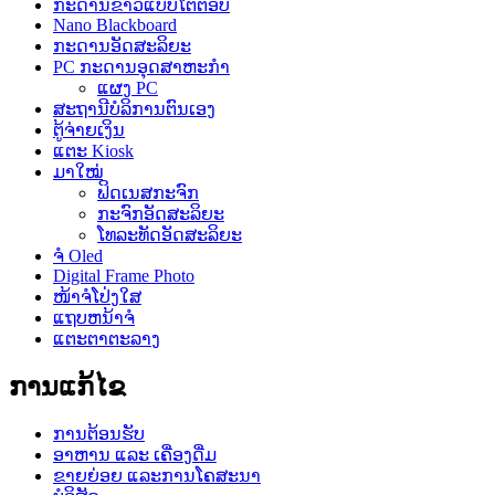
ກະດານຂາວແບບໂຕ້ຕອບ
Nano Blackboard
ກະດານອັດສະລິຍະ
PC ກະດານອຸດສາຫະກໍາ
ແຜງ PC
ສະຖານີບໍລິການຕົນເອງ
ຕູ້ຈ່າຍເງິນ
ແຕະ Kiosk
ມາໃໝ່
ຟິດເນສກະຈົກ
ກະຈົກອັດສະລິຍະ
ໂທລະທັດອັດສະລິຍະ
ຈໍ Oled
Digital Frame Photo
ໜ້າຈໍໂປ່ງໃສ
ແຖບຫນ້າຈໍ
ແຕະຕາຕະລາງ
ການແກ້ໄຂ
ການຕ້ອນຮັບ
ອາຫານ ແລະ ເຄື່ອງດື່ມ
ຂາຍຍ່ອຍ ແລະການໂຄສະນາ