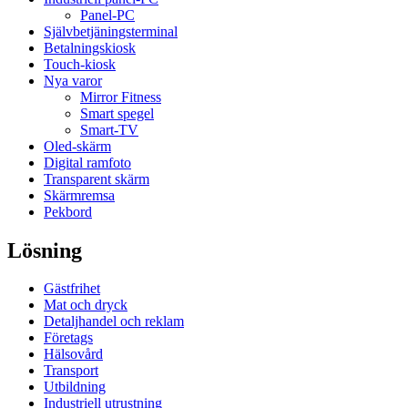
Panel-PC
Självbetjäningsterminal
Betalningskiosk
Touch-kiosk
Nya varor
Mirror Fitness
Smart spegel
Smart-TV
Oled-skärm
Digital ramfoto
Transparent skärm
Skärmremsa
Pekbord
Lösning
Gästfrihet
Mat och dryck
Detaljhandel och reklam
Företags
Hälsovård
Transport
Utbildning
Industriell utrustning