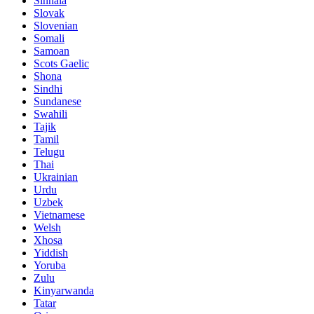
Sinhala
Slovak
Slovenian
Somali
Samoan
Scots Gaelic
Shona
Sindhi
Sundanese
Swahili
Tajik
Tamil
Telugu
Thai
Ukrainian
Urdu
Uzbek
Vietnamese
Welsh
Xhosa
Yiddish
Yoruba
Zulu
Kinyarwanda
Tatar