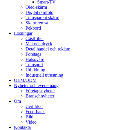
Smart-TV
Oled-skärm
Digital ramfoto
Transparent skärm
Skärmremsa
Pekbord
Lösningar
Gästfrihet
Mat och dryck
Detaljhandel och reklam
Företags
Hälsovård
Transport
Utbildning
Industriell utrustning
OEM/ODM
Nyheter och evenemang
Företagsnyheter
Branschnyheter
Om
Certifikat
Feed-back
Bild
Video
Kontakta