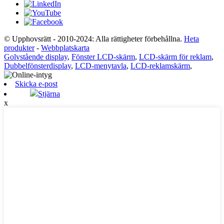
© Upphovsrätt - 2010-2024: Alla rättigheter förbehållna.
Heta
produkter
-
Webbplatskarta
Golvstående display
,
Fönster LCD-skärm
,
LCD-skärm för reklam
,
Dubbelfönsterdisplay
,
LCD-menytavla
,
LCD-reklamskärm
,
Skicka e-post
Stjärna
x