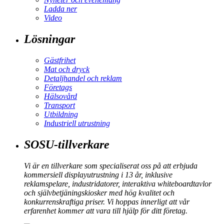
Ladda ner
Video
Lösningar
Gästfrihet
Mat och dryck
Detaljhandel och reklam
Företags
Hälsovård
Transport
Utbildning
Industriell utrustning
SOSU-tillverkare
Vi är en tillverkare som specialiserat oss på att erbjuda
kommersiell displayutrustning i 13 år, inklusive
reklamspelare, industridatorer, interaktiva whiteboardtavlor
och självbetjäningskiosker med hög kvalitet och
konkurrenskraftiga priser. Vi hoppas innerligt att vår
erfarenhet kommer att vara till hjälp för ditt företag.