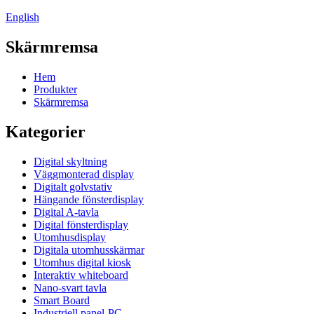
English
Skärmremsa
Hem
Produkter
Skärmremsa
Kategorier
Digital skyltning
Väggmonterad display
Digitalt golvstativ
Hängande fönsterdisplay
Digital A-tavla
Digital fönsterdisplay
Utomhusdisplay
Digitala utomhusskärmar
Utomhus digital kiosk
Interaktiv whiteboard
Nano-svart tavla
Smart Board
Industriell panel-PC