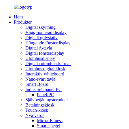
Hem
Produkter
Digital skyltning
Väggmonterad display
Digitalt golvstativ
Hängande fönsterdisplay
Digital A-tavla
Digital fönsterdisplay
Utomhusdisplay
Digitala utomhusskärmar
Utomhus digital kiosk
Interaktiv whiteboard
Nano-svart tavla
Smart Board
Industriell panel-PC
Panel-PC
Självbetjäningsterminal
Betalningskiosk
Touch-kiosk
Nya varor
Mirror Fitness
Smart spegel