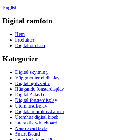
English
Digital ramfoto
Hem
Produkter
Digital ramfoto
Kategorier
Digital skyltning
Väggmonterad display
Digitalt golvstativ
Hängande fönsterdisplay
Digital A-tavla
Digital fönsterdisplay
Utomhusdisplay
Digitala utomhusskärmar
Utomhus digital kiosk
Interaktiv whiteboard
Nano-svart tavla
Smart Board
Industriell panel-PC