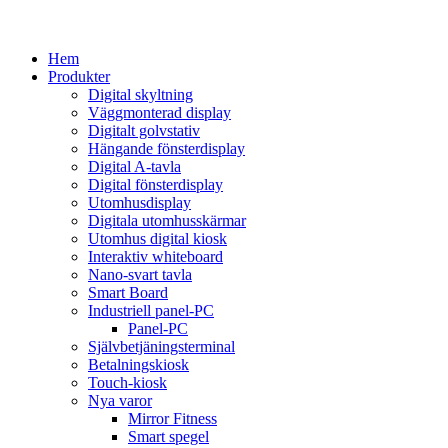
Hem
Produkter
Digital skyltning
Väggmonterad display
Digitalt golvstativ
Hängande fönsterdisplay
Digital A-tavla
Digital fönsterdisplay
Utomhusdisplay
Digitala utomhusskärmar
Utomhus digital kiosk
Interaktiv whiteboard
Nano-svart tavla
Smart Board
Industriell panel-PC
Panel-PC
Självbetjäningsterminal
Betalningskiosk
Touch-kiosk
Nya varor
Mirror Fitness
Smart spegel