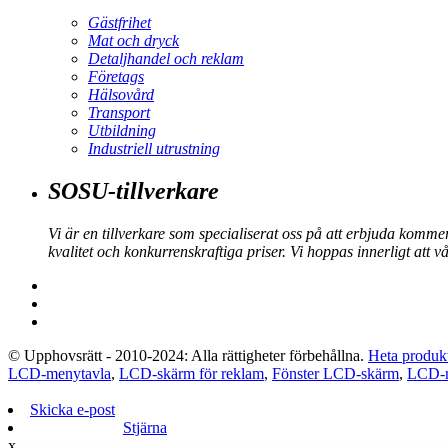
Gästfrihet
Mat och dryck
Detaljhandel och reklam
Företags
Hälsovård
Transport
Utbildning
Industriell utrustning
SOSU-tillverkare
Vi är en tillverkare som specialiserat oss på att erbjuda kommer
kvalitet och konkurrenskraftiga priser. Vi hoppas innerligt att vå
© Upphovsrätt - 2010-2024: Alla rättigheter förbehållna.
Heta produk
LCD-menytavla
,
LCD-skärm för reklam
,
Fönster LCD-skärm
,
LCD-r
Skicka e-post
Stjärna
x