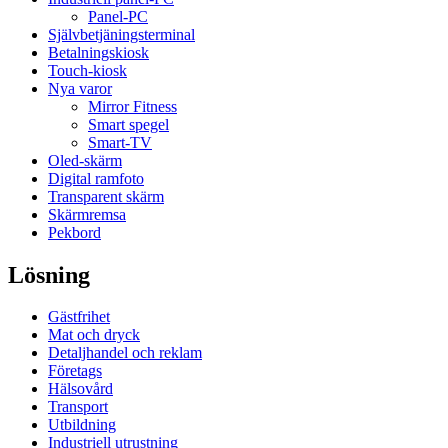
Panel-PC
Självbetjäningsterminal
Betalningskiosk
Touch-kiosk
Nya varor
Mirror Fitness
Smart spegel
Smart-TV
Oled-skärm
Digital ramfoto
Transparent skärm
Skärmremsa
Pekbord
Lösning
Gästfrihet
Mat och dryck
Detaljhandel och reklam
Företags
Hälsovård
Transport
Utbildning
Industriell utrustning