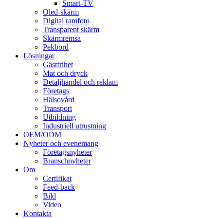
Smart-TV
Oled-skärm
Digital ramfoto
Transparent skärm
Skärmremsa
Pekbord
Lösningar
Gästfrihet
Mat och dryck
Detaljhandel och reklam
Företags
Hälsovård
Transport
Utbildning
Industriell utrustning
OEM/ODM
Nyheter och evenemang
Företagsnyheter
Branschnyheter
Om
Certifikat
Feed-back
Bild
Video
Kontakta