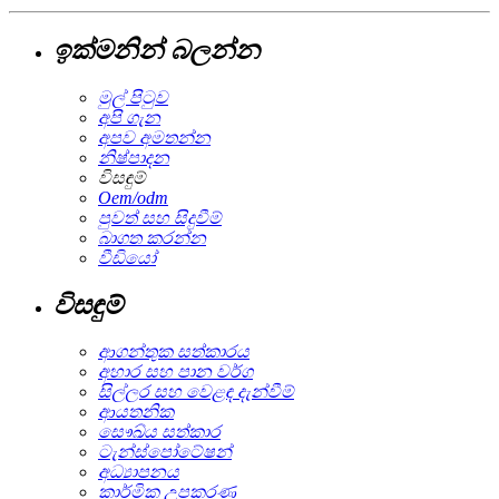
ඉක්මනින් බලන්න
මුල් පිටුව
අපි ගැන
අපව අමතන්න
නිෂ්පාදන
විසඳුම්
Oem/odm
පුවත් සහ සිදුවීම්
බාගත කරන්න
වීඩියෝ
විසඳුම්
ආගන්තුක සත්කාරය
අහාර සහ පාන වර්ග
සිල්ලර සහ වෙළඳ දැන්වීම්
ආයතනික
සෞඛ්ය සත්කාර
ටැන්ස්පෝටේෂන්
අධ්‍යාපනය
කාර්මික උපකරණ