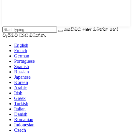
සෙවීමට enter ඔබන්න හෝ
වැසීමට ESC ඔබන්න.
English
French
German
Portuguese
Spanish
Russian
Japanese
Korean
Arabic
Irish
Greek
Turkish
Italian
Danish
Romanian
Indonesian
Czech