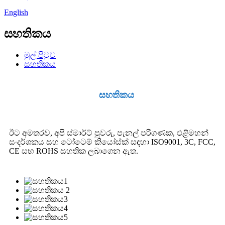
English
සහතිකය
මුල් පිටුව
සහතිකය
සහතිකය
ඊට අමතරව, අපි ස්මාර්ට් පුවරු, පැනල් පරිගණක, එළිමහන්
සංදර්ශකය සහ ටෝටෙම් කියෝස්ක් සඳහා ISO9001, 3C, FCC,
CE සහ ROHS සහතික ලබාගෙන ඇත.