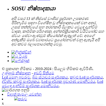
SOSU නිෂ්පාදකයා
අපි වසර 13 ක් තිස්සේ වාණිජ ප්‍රදර්ශන උපකරණ
පිරිනැමීම සඳහා විශේෂිත වූ නිෂ්පාදකයෙක් වන අතර,
උසස් තත්ත්වයේ සහ තරඟකාරී මිලකට වෙළඳ දැන්වීම්
වාදක, කාර්මික පරිගණක, අන්තර්ක්‍රියාකාරී වයිට්බෝඩ් සහ
ස්වයං සේවා ඇණවුම් කියෝස්ක් ඇතුළත් වේ. අපගේ
අත්දැකීම් ඔබේ ව්‍යාපාරයට ප්‍රයෝජනවත් වනු ඇතැයි අපි
අවංකවම බලාපොරොත්තු වෙමු.
© ප්‍රකාශන හිමිකම - 2010-2024 : සියලුම හිමිකම් ඇවිරිණි.
උණුසුම් නිෂ්පාදන
-
අඩවි සිතියම
Lcd මෙනු පුවරුව
,
බිම ස්ථාවර සංදර්ශකය
,
කවුළු Lcd සංදර්ශකය
,
ද්විත්ව කවුළු සංදර්ශකය
,
Lcd සංදර්ශක ප්‍රචාරණ මොනිටරය
,
Lcd
වෙළඳ දැන්වීම් සංදර්ශක මොනිටරය
,
විද්‍යුත් තැපෑල යවන්න
තරුව
x