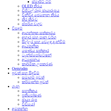
ස්මාර්ට් ටීවී
OLED තිරය
ඩිජිටල් රාමු ඡායාරූපය
විනිවිද පෙනෙන තිරය
තිර තීරුව
ස්පර්ශ වගුව
විසඳුම්
ආගන්තුක සත්කාරය
අහාර සහ පාන වර්ග
සිල්ලර සහ වෙළඳ දැන්වීම්
ආයතනික
සෞඛ්ය සත්කාර
ටැන්ස්පෝටේෂන්
අධ්‍යාපනය
කාර්මික උපකරණ
Oem/odm
පුවත් සහ සිදුවීම්
සමාගම් පුවත්
කර්මාන්ත පුවත්
ගැන
සහතිකය
ප්‍රතිපෝෂණ
ඡායා රූප
වීඩියෝ
අමතන්න