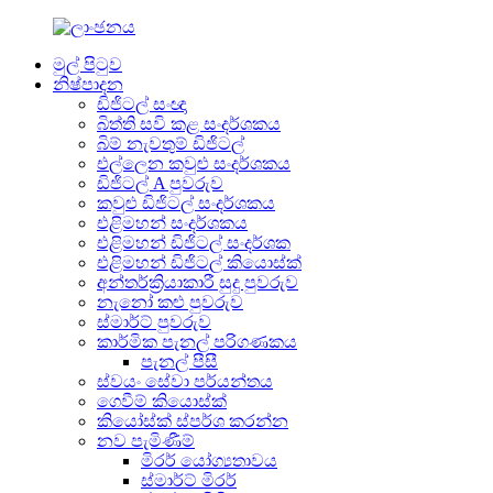
මුල් පිටුව
නිෂ්පාදන
ඩිජිටල් සංඥා
බිත්ති සවි කළ සංදර්ශකය
බිම් නැවතුම් ඩිජිටල්
එල්ලෙන කවුළු සංදර්ශකය
ඩිජිටල් A පුවරුව
කවුළු ඩිජිටල් සංදර්ශකය
එළිමහන් සංදර්ශකය
එළිමහන් ඩිජිටල් සංදර්ශක
එළිමහන් ඩිජිටල් කියොස්ක්
අන්තර්ක්‍රියාකාරී සුදු පුවරුව
නැනෝ කළු පුවරුව
ස්මාර්ට් පුවරුව
කාර්මික පැනල් පරිගණකය
පැනල් පීසී
ස්වයං සේවා පර්යන්තය
ගෙවීම් කියොස්ක්
කියෝස්ක් ස්පර්ශ කරන්න
නව පැමිණීම්
මිරර් යෝග්‍යතාවය
ස්මාර්ට් මිරර්