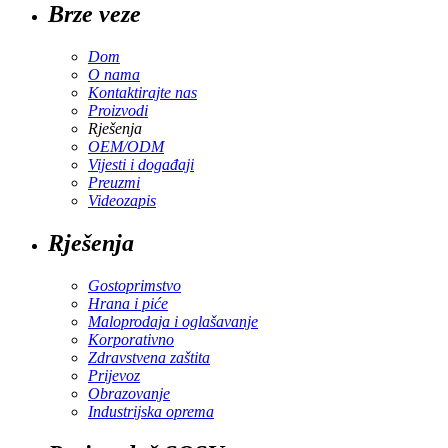
Brze veze
Dom
O nama
Kontaktirajte nas
Proizvodi
Rješenja
OEM/ODM
Vijesti i događaji
Preuzmi
Videozapis
Rješenja
Gostoprimstvo
Hrana i piće
Maloprodaja i oglašavanje
Korporativno
Zdravstvena zaštita
Prijevoz
Obrazovanje
Industrijska oprema