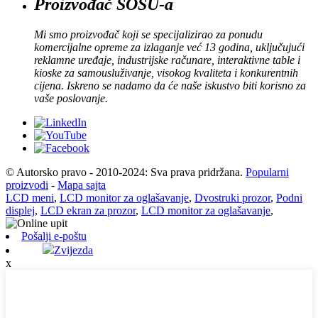
Proizvođač SOSU-a
Mi smo proizvođač koji se specijalizirao za ponudu
komercijalne opreme za izlaganje već 13 godina, uključujući
reklamne uređaje, industrijske računare, interaktivne table i
kioske za samousluživanje, visokog kvaliteta i konkurentnih
cijena. Iskreno se nadamo da će naše iskustvo biti korisno za
vaše poslovanje.
© Autorsko pravo - 2010-2024: Sva prava pridržana.
Popularni
proizvodi
-
Mapa sajta
LCD meni
,
LCD monitor za oglašavanje
,
Dvostruki prozor
,
Podni
displej
,
LCD ekran za prozor
,
LCD monitor za oglašavanje
,
Pošalji e-poštu
Zvijezda
x