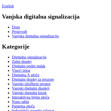
English
Vanjska digitalna signalizacija
Dom
Proizvodi
Vanjska digitalna signalizacija
Kategorije
Digitalna signalizacija
Zidni displej
Digitalni podni stalak
Viseći izlog
Digitalna A ploča
Digitalni displej za prozore
Vanjski izložbeni prostor
Vanjski digitalni displeji
Vanjski digitalni kiosk
Interaktivna bijela ploča
Nano tabla
Pametna ploča
Industrijski panelni računar