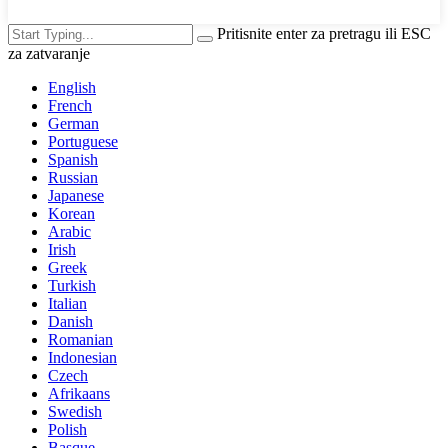
Pritisnite enter za pretragu ili ESC
za zatvaranje
English
French
German
Portuguese
Spanish
Russian
Japanese
Korean
Arabic
Irish
Greek
Turkish
Italian
Danish
Romanian
Indonesian
Czech
Afrikaans
Swedish
Polish
Basque