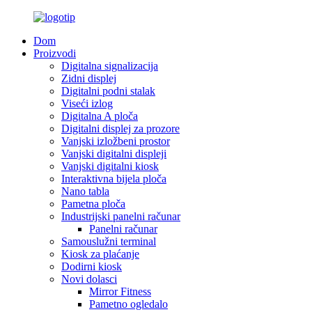
Dom
Proizvodi
Digitalna signalizacija
Zidni displej
Digitalni podni stalak
Viseći izlog
Digitalna A ploča
Digitalni displej za prozore
Vanjski izložbeni prostor
Vanjski digitalni displeji
Vanjski digitalni kiosk
Interaktivna bijela ploča
Nano tabla
Pametna ploča
Industrijski panelni računar
Panelni računar
Samouslužni terminal
Kiosk za plaćanje
Dodirni kiosk
Novi dolasci
Mirror Fitness
Pametno ogledalo