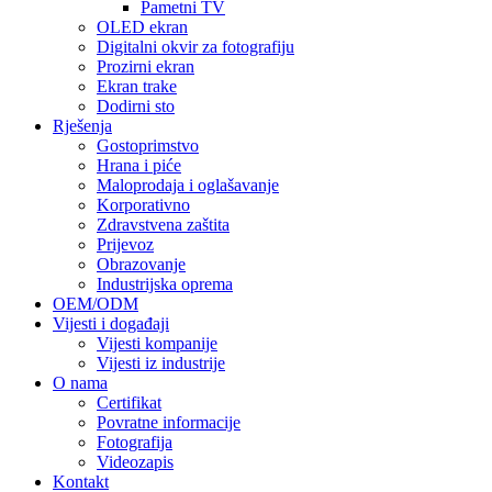
Pametni TV
OLED ekran
Digitalni okvir za fotografiju
Prozirni ekran
Ekran trake
Dodirni sto
Rješenja
Gostoprimstvo
Hrana i piće
Maloprodaja i oglašavanje
Korporativno
Zdravstvena zaštita
Prijevoz
Obrazovanje
Industrijska oprema
OEM/ODM
Vijesti i događaji
Vijesti kompanije
Vijesti iz industrije
O nama
Certifikat
Povratne informacije
Fotografija
Videozapis
Kontakt